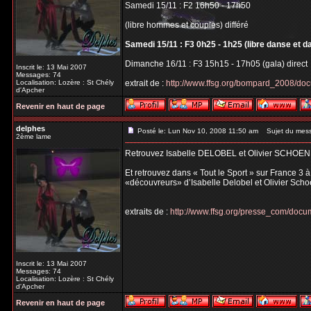
Samedi 15/11 : F2 16h50 - 17h50
(libre hommes et couples) différé
Samedi 15/11 : F3 0h25 - 1h25 (libre danse et d
Dimanche 16/11 : F3 15h15 - 17h05 (gala) direct
Inscrit le: 13 Mai 2007
Messages: 74
Localisation: Lozère : St Chély
extrait de :
http://www.ffsg.org/bompard_2008/do
d'Apcher
Revenir en haut de page
delphes
Posté le: Lun Nov 10, 2008 11:50 am
Sujet du mes
2ème lame
Retrouvez Isabelle DELOBEL et Olivier SCHOEN
Et retrouvez dans « Tout le Sport » sur France 3 
«découvreurs» d’Isabelle Delobel et Olivier Scho
extraits de :
http://www.ffsg.org/presse_com/do
Inscrit le: 13 Mai 2007
Messages: 74
Localisation: Lozère : St Chély
d'Apcher
Revenir en haut de page