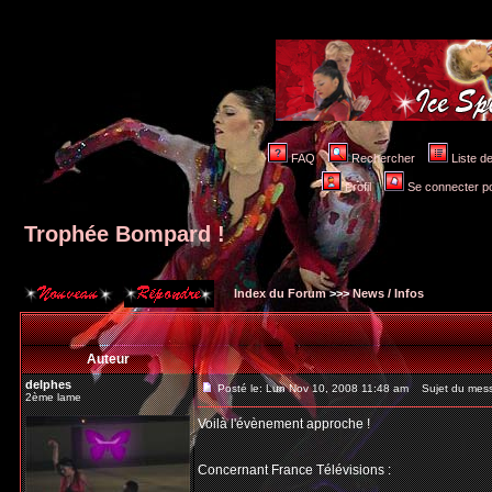
FAQ
Rechercher
Liste 
Profil
Se connecter po
Trophée Bompard !
Index du Forum
>>>
News / Infos
Auteur
delphes
Posté le: Lun Nov 10, 2008 11:48 am
Sujet du mess
2ème lame
Voilà l'évènement approche !
Concernant France Télévisions :