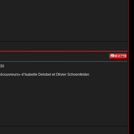
h30
découvreurs» d’Isabelle Delobel et Olivier Schoenfelder.