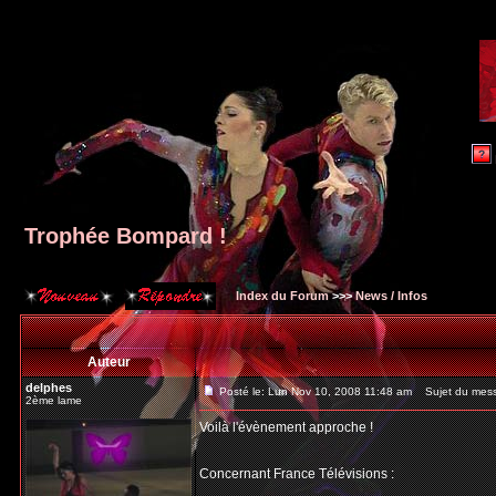
Trophée Bompard !
Index du Forum
>>>
News / Infos
Auteur
delphes
Posté le: Lun Nov 10, 2008 11:48 am
Sujet du mess
2ème lame
Voilà l'évènement approche !
Concernant France Télévisions :