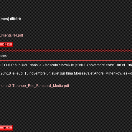
ames) différé
cuments/N4.pdf
sage:
FELDER sur RMC dans le «Moscato Show» le jeudi 13 novembre entre 18h et 19
à 20h10 le jeudi 13 novembre un sujet sur Irina Moiseeva et Andrei Minenkov, les «
cuments/3-Trophee_Eric_Bompard_Media.pdf