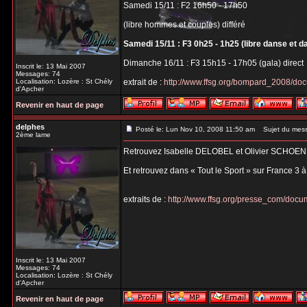
Samedi 15/11 : F2 16h50 - 17h50
(libre hommes et couples) différé
Samedi 15/11 : F3 0h25 - 1h25 (libre danse et d
Dimanche 16/11 : F3 15h15 - 17h05 (gala) direct
Inscrit le: 13 Mai 2007
Messages: 74
Localisation: Lozère : St Chély
extrait de :
http://www.ffsg.org/bompard_2008/do
d'Apcher
Revenir en haut de page
delphes
Posté le: Lun Nov 10, 2008 11:50 am
Sujet du mes
2ème lame
Retrouvez Isabelle DELOBEL et Olivier SCHOEN
Et retrouvez dans « Tout le Sport » sur France 3 
extraits de :
http://www.ffsg.org/presse_com/do
Inscrit le: 13 Mai 2007
Messages: 74
Localisation: Lozère : St Chély
d'Apcher
Revenir en haut de page