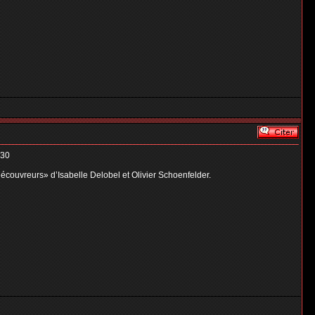
h30
découvreurs» d’Isabelle Delobel et Olivier Schoenfelder.