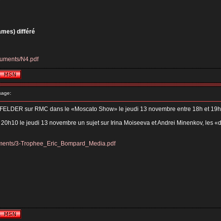
ames) différé
cuments/N4.pdf
sage:
FELDER sur RMC dans le «Moscato Show» le jeudi 13 novembre entre 18h et 19
à 20h10 le jeudi 13 novembre un sujet sur Irina Moiseeva et Andrei Minenkov, les «
cuments/3-Trophee_Eric_Bompard_Media.pdf