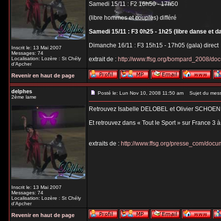
Samedi 15/11 : F2 16h50 - 17h50
(libre hommes et couples) différé
Samedi 15/11 : F3 0h25 - 1h25 (libre danse et d
Dimanche 16/11 : F3 15h15 - 17h05 (gala) direct
Inscrit le: 13 Mai 2007
Messages: 74
Localisation: Lozère : St Chély
extrait de :
http://www.ffsg.org/bompard_2008/do
d'Apcher
Revenir en haut de page
delphes
Posté le: Lun Nov 10, 2008 11:50 am
Sujet du mes
2ème lame
Retrouvez Isabelle DELOBEL et Olivier SCHOEN
Et retrouvez dans « Tout le Sport » sur France 3 
extraits de :
http://www.ffsg.org/presse_com/do
Inscrit le: 13 Mai 2007
Messages: 74
Localisation: Lozère : St Chély
d'Apcher
Revenir en haut de page