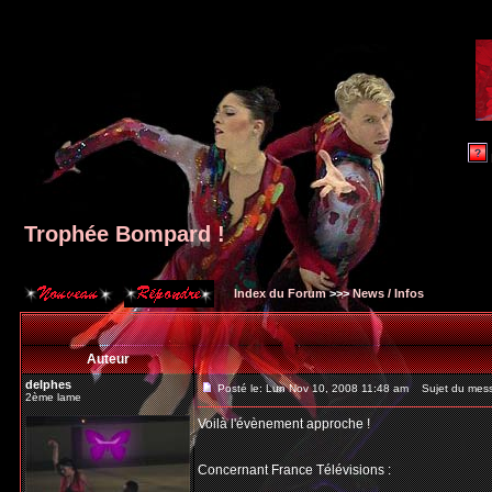
Trophée Bompard !
Index du Forum
>>>
News / Infos
Auteur
delphes
Posté le: Lun Nov 10, 2008 11:48 am
Sujet du mess
2ème lame
Voilà l'évènement approche !
Concernant France Télévisions :