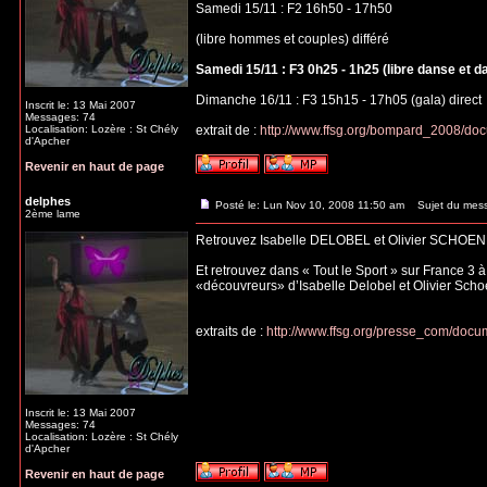
Samedi 15/11 : F2 16h50 - 17h50
(libre hommes et couples) différé
Samedi 15/11 : F3 0h25 - 1h25 (libre danse et d
Dimanche 16/11 : F3 15h15 - 17h05 (gala) direct
Inscrit le: 13 Mai 2007
Messages: 74
Localisation: Lozère : St Chély
extrait de :
http://www.ffsg.org/bompard_2008/do
d'Apcher
Revenir en haut de page
delphes
Posté le: Lun Nov 10, 2008 11:50 am
Sujet du mes
2ème lame
Retrouvez Isabelle DELOBEL et Olivier SCHOEN
Et retrouvez dans « Tout le Sport » sur France 3 
«découvreurs» d’Isabelle Delobel et Olivier Scho
extraits de :
http://www.ffsg.org/presse_com/do
Inscrit le: 13 Mai 2007
Messages: 74
Localisation: Lozère : St Chély
d'Apcher
Revenir en haut de page