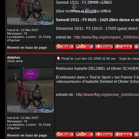
Samedi 15/11 : F2 16h50 - 17h50
(libre hommes et couples) différé
Samedi 15/11 : F3 0h25 - 1h25 (libre danse et d
Dimanche 16/11 : F3 15h15 - 17h05 (gala) direct
Inscrit le: 13 Mai 2007
Messages: 74
Localisation: Lozère : St Chély
extrait de :
http://www.ffsg.org/bompard_2008/do
d'Apcher
Revenir en haut de page
delphes
Posté le: Lun Nov 10, 2008 11:50 am
Sujet du mes
2ème lame
Retrouvez Isabelle DELOBEL et Olivier SCHOEN
Et retrouvez dans « Tout le Sport » sur France 3 
«découvreurs» d’Isabelle Delobel et Olivier Scho
extraits de :
http://www.ffsg.org/presse_com/do
Inscrit le: 13 Mai 2007
Messages: 74
Localisation: Lozère : St Chély
d'Apcher
Revenir en haut de page