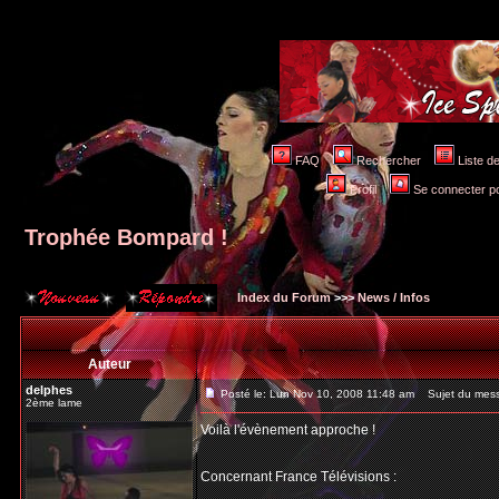
FAQ
Rechercher
Liste 
Profil
Se connecter po
Trophée Bompard !
Index du Forum
>>>
News / Infos
Auteur
delphes
Posté le: Lun Nov 10, 2008 11:48 am
Sujet du mess
2ème lame
Voilà l'évènement approche !
Concernant France Télévisions :