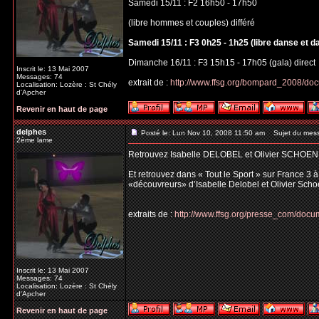
Samedi 15/11 : F2 16h50 - 17h50
(libre hommes et couples) différé
Samedi 15/11 : F3 0h25 - 1h25 (libre danse et d
Dimanche 16/11 : F3 15h15 - 17h05 (gala) direct
Inscrit le: 13 Mai 2007
Messages: 74
extrait de :
http://www.ffsg.org/bompard_2008/do
Localisation: Lozère : St Chély
d'Apcher
Revenir en haut de page
delphes
Posté le: Lun Nov 10, 2008 11:50 am
Sujet du mes
2ème lame
Retrouvez Isabelle DELOBEL et Olivier SCHOEN
Et retrouvez dans « Tout le Sport » sur France 3 
«découvreurs» d’Isabelle Delobel et Olivier Scho
extraits de :
http://www.ffsg.org/presse_com/do
Inscrit le: 13 Mai 2007
Messages: 74
Localisation: Lozère : St Chély
d'Apcher
Revenir en haut de page