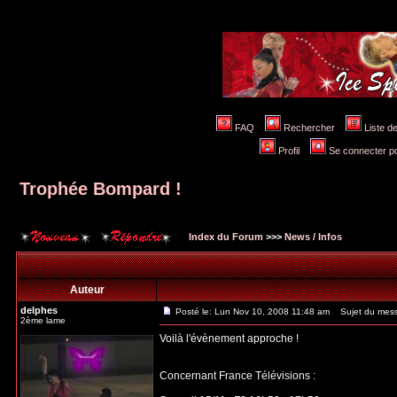
FAQ
Rechercher
Liste 
Profil
Se connecter po
Trophée Bompard !
Index du Forum
>>>
News / Infos
Auteur
delphes
Posté le: Lun Nov 10, 2008 11:48 am
Sujet du mess
2ème lame
Voilà l'évènement approche !
Concernant France Télévisions :