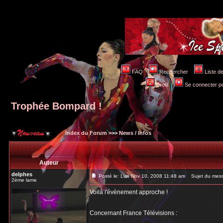
FAQ
Rechercher
Liste 
Profil
Se connecter po
Trophée Bompard !
Index du Forum
>>>
News / Infos
Auteur
delphes
Posté le: Lun Nov 10, 2008 11:48 am
Sujet du mess
2ème lame
Voilà l'évènement approche !
Concernant France Télévisions :