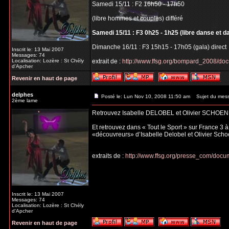
Samedi 15/11 : F2 16h50 - 17h50
(libre hommes et couples) différé
Samedi 15/11 : F3 0h25 - 1h25 (libre danse et d
Dimanche 16/11 : F3 15h15 - 17h05 (gala) direct
Inscrit le: 13 Mai 2007
Messages: 74
Localisation: Lozère : St Chély
extrait de :
http://www.ffsg.org/bompard_2008/do
d'Apcher
Revenir en haut de page
delphes
Posté le: Lun Nov 10, 2008 11:50 am
Sujet du mes
2ème lame
Retrouvez Isabelle DELOBEL et Olivier SCHOEN
Et retrouvez dans « Tout le Sport » sur France 3 
«découvreurs» d’Isabelle Delobel et Olivier Scho
extraits de :
http://www.ffsg.org/presse_com/do
Inscrit le: 13 Mai 2007
Messages: 74
Localisation: Lozère : St Chély
d'Apcher
Revenir en haut de page