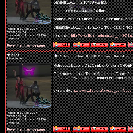
Samedi 15/11 : F2 16h50 - 17h50
(libre hommes et couples) différé
Samedi 15/11 : F3 0h25 - 1h25 (libre danse et d
Dimanche 16/11 : F3 15h15 - 17h05 (gala) direct
Inscrit le: 13 Mai 2007
Messages: 74
Localisation: Lozère : St Chély
extrait de :
http://www.ffsg.org/bompard_2008/do
d'Apcher
Revenir en haut de page
delphes
Posté le: Lun Nov 10, 2008 11:50 am
Sujet du mes
2ème lame
Retrouvez Isabelle DELOBEL et Olivier SCHOEN
Et retrouvez dans « Tout le Sport » sur France 3 
«découvreurs» d’Isabelle Delobel et Olivier Scho
extraits de :
http://www.ffsg.org/presse_com/do
Inscrit le: 13 Mai 2007
Messages: 74
Localisation: Lozère : St Chély
d'Apcher
Revenir en haut de page