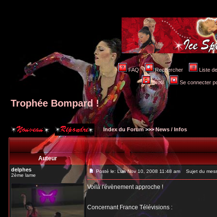
FAQ
Rechercher
Liste 
Profil
Se connecter po
Trophée Bompard !
Index du Forum
>>>
News / Infos
Auteur
delphes
Posté le: Lun Nov 10, 2008 11:48 am
Sujet du mess
2ème lame
Voilà l'évènement approche !
Concernant France Télévisions :