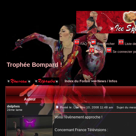
FAQ
Rechercher
Liste 
Profil
Se connecter po
Trophée Bompard !
Index du Forum
>>>
News / Infos
Auteur
delphes
Posté le: Lun Nov 10, 2008 11:48 am
Sujet du mess
2ème lame
Voilà l'évènement approche !
Concernant France Télévisions :