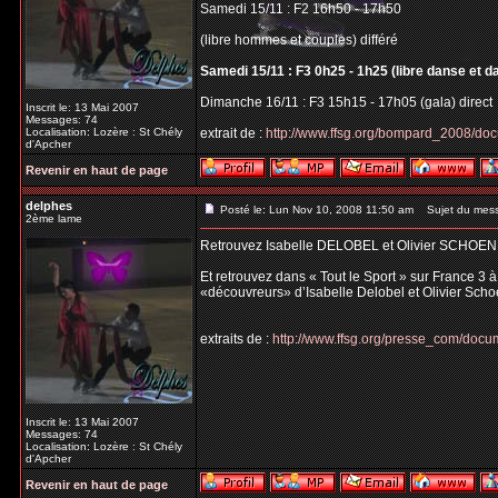
Samedi 15/11 : F2 16h50 - 17h50
(libre hommes et couples) différé
Samedi 15/11 : F3 0h25 - 1h25 (libre danse et d
Dimanche 16/11 : F3 15h15 - 17h05 (gala) direct
Inscrit le: 13 Mai 2007
Messages: 74
Localisation: Lozère : St Chély
extrait de :
http://www.ffsg.org/bompard_2008/do
d'Apcher
Revenir en haut de page
delphes
Posté le: Lun Nov 10, 2008 11:50 am
Sujet du mes
2ème lame
Retrouvez Isabelle DELOBEL et Olivier SCHOEN
Et retrouvez dans « Tout le Sport » sur France 3 
«découvreurs» d’Isabelle Delobel et Olivier Scho
extraits de :
http://www.ffsg.org/presse_com/do
Inscrit le: 13 Mai 2007
Messages: 74
Localisation: Lozère : St Chély
d'Apcher
Revenir en haut de page