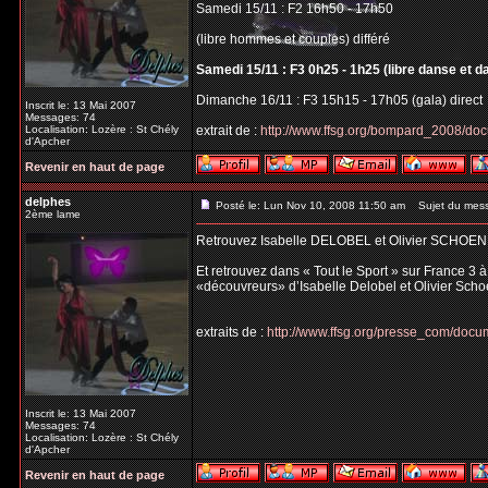
Samedi 15/11 : F2 16h50 - 17h50
(libre hommes et couples) différé
Samedi 15/11 : F3 0h25 - 1h25 (libre danse et d
Dimanche 16/11 : F3 15h15 - 17h05 (gala) direct
Inscrit le: 13 Mai 2007
Messages: 74
Localisation: Lozère : St Chély
extrait de :
http://www.ffsg.org/bompard_2008/do
d'Apcher
Revenir en haut de page
delphes
Posté le: Lun Nov 10, 2008 11:50 am
Sujet du mes
2ème lame
Retrouvez Isabelle DELOBEL et Olivier SCHOEN
Et retrouvez dans « Tout le Sport » sur France 3 
«découvreurs» d’Isabelle Delobel et Olivier Scho
extraits de :
http://www.ffsg.org/presse_com/do
Inscrit le: 13 Mai 2007
Messages: 74
Localisation: Lozère : St Chély
d'Apcher
Revenir en haut de page