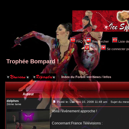
FAQ
Rechercher
Liste 
Profil
Se connecter po
Trophée Bompard !
Index du Forum
>>>
News / Infos
Auteur
delphes
Posté le: Lun Nov 10, 2008 11:48 am
Sujet du mess
2ème lame
Voilà l'évènement approche !
Concernant France Télévisions :