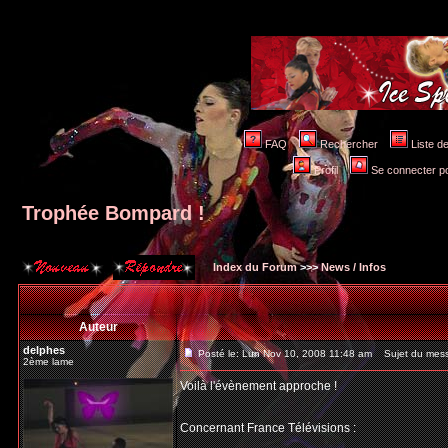
FAQ
Rechercher
Liste 
Profil
Se connecter po
Trophée Bompard !
Index du Forum
>>>
News / Infos
Auteur
delphes
Posté le: Lun Nov 10, 2008 11:48 am
Sujet du mess
2ème lame
Voilà l'évènement approche !
Concernant France Télévisions :