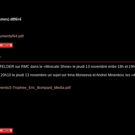
ames) différé
cuments/N4.pdf
:
FELDER sur RMC dans le «Moscato Show» le jeudi 13 novembre entre 18h et 19
à 20h10 le jeudi 13 novembre un sujet sur Irina Moiseeva et Andrei Minenkov, les «
cuments/3-Trophee_Eric_Bompard_Media.pdf