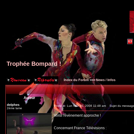
Trophée Bompard !
Index du Forum
>>>
News / Infos
Auteur
delphes
Posté le: Lun Nov 10, 2008 11:48 am
Sujet du message
2ème lame
Voilà l'évènement approche !
Concernant France Télévisions :