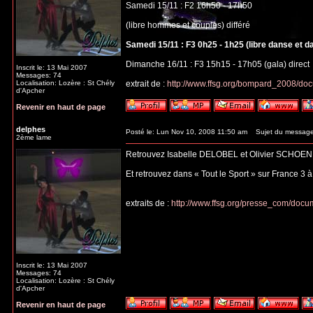
Samedi 15/11 : F2 16h50 - 17h50
(libre hommes et couples) différé
Samedi 15/11 : F3 0h25 - 1h25 (libre danse et d
Dimanche 16/11 : F3 15h15 - 17h05 (gala) direct
Inscrit le: 13 Mai 2007
Messages: 74
Localisation: Lozère : St Chély
extrait de :
http://www.ffsg.org/bompard_2008/do
d'Apcher
Revenir en haut de page
delphes
Posté le: Lun Nov 10, 2008 11:50 am
Sujet du message
2ème lame
Retrouvez Isabelle DELOBEL et Olivier SCHOEN
Et retrouvez dans « Tout le Sport » sur France 3 
extraits de :
http://www.ffsg.org/presse_com/do
Inscrit le: 13 Mai 2007
Messages: 74
Localisation: Lozère : St Chély
d'Apcher
Revenir en haut de page