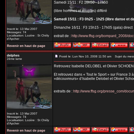
Samedi 15/11 : F2 16h50 - 17h50
(libre hommes et couples) différé
Samedi 15/11 : F3 0h25 - 1h25 (libre danse et d
Dimanche 16/11 : F3 15h15 - 17h05 (gala) direct
Inscrit le: 13 Mai 2007
Messages: 74
Localisation: Lozère : St Chély
extrait de :
http://www.ffsg.org/bompard_2008/do
d'Apcher
Revenir en haut de page
delphes
Posté le: Lun Nov 10, 2008 11:50 am
Sujet du mes
2ème lame
Retrouvez Isabelle DELOBEL et Olivier SCHOEN
Et retrouvez dans « Tout le Sport » sur France 3 
«découvreurs» d’Isabelle Delobel et Olivier Scho
extraits de :
http://www.ffsg.org/presse_com/do
Inscrit le: 13 Mai 2007
Messages: 74
Localisation: Lozère : St Chély
d'Apcher
Revenir en haut de page