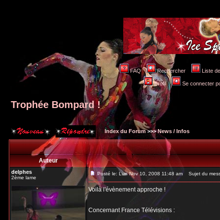
FAQ
Rechercher
Liste 
Profil
Se connecter po
Trophée Bompard !
Index du Forum
>>>
News / Infos
Auteur
delphes
Posté le: Lun Nov 10, 2008 11:48 am
Sujet du mess
2ème lame
Voilà l'évènement approche !
Concernant France Télévisions :