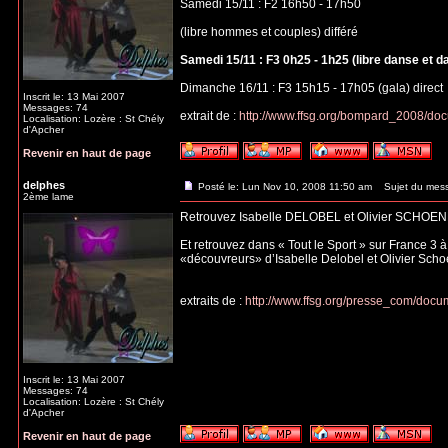
Samedi 15/11 : F2 16h50 - 17h50
(libre hommes et couples) différé
Samedi 15/11 : F3 0h25 - 1h25 (libre danse et d
Dimanche 16/11 : F3 15h15 - 17h05 (gala) direct
Inscrit le: 13 Mai 2007
Messages: 74
extrait de :
http://www.ffsg.org/bompard_2008/do
Localisation: Lozère : St Chély
d'Apcher
Revenir en haut de page
delphes
Posté le: Lun Nov 10, 2008 11:50 am
Sujet du mes
2ème lame
Retrouvez Isabelle DELOBEL et Olivier SCHOEN
Et retrouvez dans « Tout le Sport » sur France 3 
«découvreurs» d’Isabelle Delobel et Olivier Scho
extraits de :
http://www.ffsg.org/presse_com/do
Inscrit le: 13 Mai 2007
Messages: 74
Localisation: Lozère : St Chély
d'Apcher
Revenir en haut de page