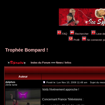
FAQ
Rechercher
Liste 
Profil
Se connecter po
Trophée Bompard !
Index du Forum
>>>
News / Infos
Auteur
delphes
Posté le: Lun Nov 10, 2008 11:48 am
Sujet du mess
2ème lame
Voilà l'évènement approche !
Concernant France Télévisions :