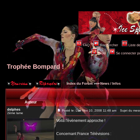
FAQ
Rechercher
Liste 
Profil
Se connecter po
Trophée Bompard !
Index du Forum
>>>
News / Infos
Auteur
delphes
Posté le: Lun Nov 10, 2008 11:48 am
Sujet du mess
2ème lame
Voilà l'évènement approche !
Concernant France Télévisions :