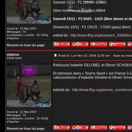
Samedi 15/11 : F2 16h50 - 17h50
(libre hommes et couples) différé
Samedi 15/11 : F3 0h25 - 1h25 (libre danse et d
Dimanche 16/11 : F3 15h15 - 17h05 (gala) direct
Inscrit le: 13 Mai 2007
Messages: 74
Localisation: Lozère : St Chély
extrait de :
http://www.ffsg.org/bompard_2008/do
d'Apcher
Revenir en haut de page
delphes
Posté le: Lun Nov 10, 2008 11:50 am
Sujet du mes
2ème lame
Retrouvez Isabelle DELOBEL et Olivier SCHOEN
Et retrouvez dans « Tout le Sport » sur France 3 
«découvreurs» d’Isabelle Delobel et Olivier Scho
extraits de :
http://www.ffsg.org/presse_com/do
Inscrit le: 13 Mai 2007
Messages: 74
Localisation: Lozère : St Chély
d'Apcher
Revenir en haut de page