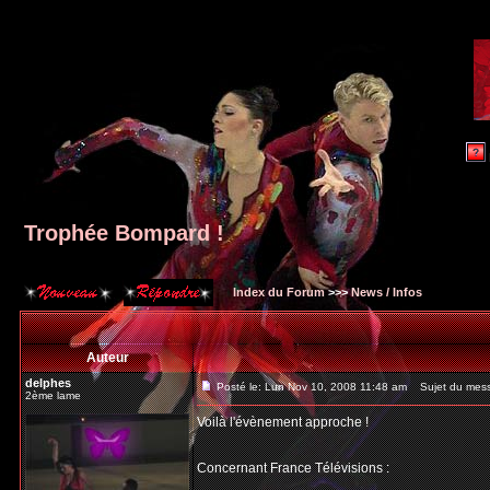
Trophée Bompard !
Index du Forum
>>>
News / Infos
Auteur
delphes
Posté le: Lun Nov 10, 2008 11:48 am
Sujet du mess
2ème lame
Voilà l'évènement approche !
Concernant France Télévisions :