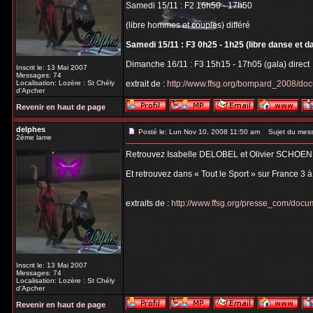
Samedi 15/11 : F2 16h50 - 17h50
(libre hommes et couples) différé
Samedi 15/11 : F3 0h25 - 1h25 (libre danse et d
Dimanche 16/11 : F3 15h15 - 17h05 (gala) direct
Inscrit le: 13 Mai 2007
Messages: 74
Localisation: Lozère : St Chély
extrait de :
http://www.ffsg.org/bompard_2008/do
d'Apcher
Revenir en haut de page
delphes
Posté le: Lun Nov 10, 2008 11:50 am
Sujet du mes
2ème lame
Retrouvez Isabelle DELOBEL et Olivier SCHOEN
Et retrouvez dans « Tout le Sport » sur France 3 
extraits de :
http://www.ffsg.org/presse_com/do
Inscrit le: 13 Mai 2007
Messages: 74
Localisation: Lozère : St Chély
d'Apcher
Revenir en haut de page