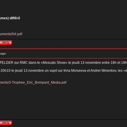
ames) différé
cuments/N4.pdf
sage:
FELDER sur RMC dans le «Moscato Show» le jeudi 13 novembre entre 18h et 19
à 20h10 le jeudi 13 novembre un sujet sur Irina Moiseeva et Andrei Minenkov, les «
cuments/3-Trophee_Eric_Bompard_Media.pdf