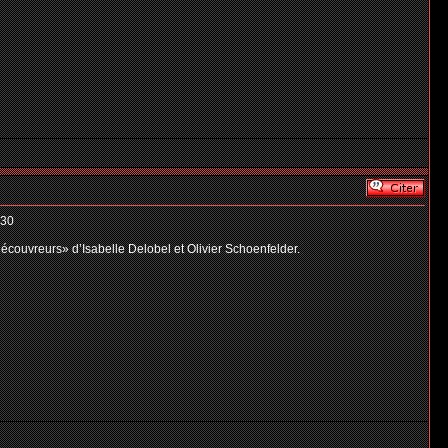
h30
découvreurs» d’Isabelle Delobel et Olivier Schoenfelder.