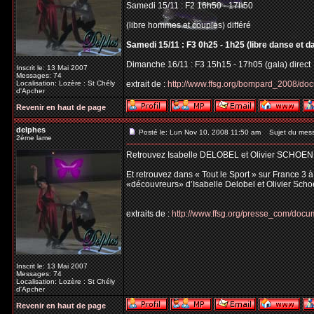
Samedi 15/11 : F2 16h50 - 17h50
(libre hommes et couples) différé
Samedi 15/11 : F3 0h25 - 1h25 (libre danse et d
Dimanche 16/11 : F3 15h15 - 17h05 (gala) direct
Inscrit le: 13 Mai 2007
Messages: 74
Localisation: Lozère : St Chély
extrait de :
http://www.ffsg.org/bompard_2008/do
d'Apcher
Revenir en haut de page
delphes
Posté le: Lun Nov 10, 2008 11:50 am
Sujet du mes
2ème lame
Retrouvez Isabelle DELOBEL et Olivier SCHOEN
Et retrouvez dans « Tout le Sport » sur France 3 
«découvreurs» d’Isabelle Delobel et Olivier Scho
extraits de :
http://www.ffsg.org/presse_com/do
Inscrit le: 13 Mai 2007
Messages: 74
Localisation: Lozère : St Chély
d'Apcher
Revenir en haut de page