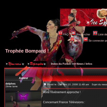
FAQ
Rechercher
Liste 
Profil
Se connecter po
Trophée Bompard !
Index du Forum
>>>
News / Infos
Auteur
delphes
Posté le: Lun Nov 10, 2008 11:48 am
Sujet du mess
2ème lame
Voilà l'évènement approche !
Concernant France Télévisions :