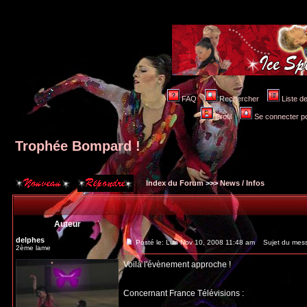
FAQ
Rechercher
Liste 
Profil
Se connecter po
Trophée Bompard !
Index du Forum
>>>
News / Infos
Auteur
delphes
Posté le: Lun Nov 10, 2008 11:48 am
Sujet du mess
2ème lame
Voilà l'évènement approche !
Concernant France Télévisions :