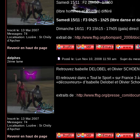
Samedi 15/11 : F2 16h50 - 17h50
(libre hommes et couples) différé
Samedi 15/11 : F3 0h25 - 1h25 (libre danse et d
Dimanche 16/11 : F3 15h15 - 17h05 (gala) direct
Inscrit le: 13 Mai 2007
Messages: 74
Localisation: Lozère : St Chély
extrait de :
http://www.ffsg.org/bompard_2008/do
d'Apcher
Revenir en haut de page
delphes
Posté le: Lun Nov 10, 2008 11:50 am
Sujet du mes
2ème lame
Retrouvez Isabelle DELOBEL et Olivier SCHOEN
Et retrouvez dans « Tout le Sport » sur France 3 
«découvreurs» d’Isabelle Delobel et Olivier Scho
extraits de :
http://www.ffsg.org/presse_com/do
Inscrit le: 13 Mai 2007
Messages: 74
Localisation: Lozère : St Chély
d'Apcher
Revenir en haut de page