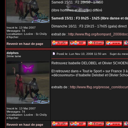
Samedi 15/11 : F2 16h50 - 17h50
(libre hommes et couples) différé
Samedi 15/11 : F3 0h25 - 1h25 (libre danse et d
Dimanche 16/11 : F3 15h15 - 17h05 (gala) direct
Inscrit le: 13 Mai 2007
Messages: 74
Localisation: Lozère : St Chély
extrait de :
http://www.ffsg.org/bompard_2008/do
d'Apcher
Revenir en haut de page
delphes
Posté le: Lun Nov 10, 2008 11:50 am
Sujet du mes
2ème lame
Retrouvez Isabelle DELOBEL et Olivier SCHOEN
Et retrouvez dans « Tout le Sport » sur France 3 
«découvreurs» d’Isabelle Delobel et Olivier Scho
extraits de :
http://www.ffsg.org/presse_com/do
Inscrit le: 13 Mai 2007
Messages: 74
Localisation: Lozère : St Chély
d'Apcher
Revenir en haut de page