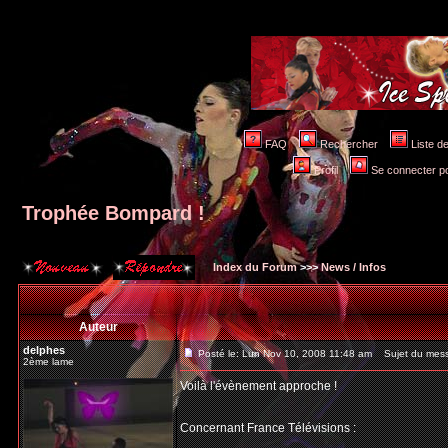
FAQ
Rechercher
Liste 
Profil
Se connecter po
Trophée Bompard !
Index du Forum
>>>
News / Infos
Auteur
delphes
Posté le: Lun Nov 10, 2008 11:48 am
Sujet du mess
2ème lame
Voilà l'évènement approche !
Concernant France Télévisions :