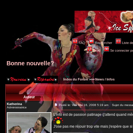
FAQ
Rechercher
Liste 
Profil
Se connecter po
Bonne nouvelle?
Index du Forum
>>>
News / Infos
Auteur
Katherina
Posté le: Ven Mai 16, 2008 5:19 am
Sujet du messa
Administratrice
L'info est de passion patinage (j'attend quand mê
J'ose pas me réjouir trop vite mais j'espère que si p
_________________