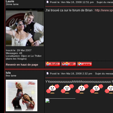
Laurie
Posté le: Ven Mai 16, 2008 12:51 pm
Sujet du mess
2ème lame
J'ai trouvé ca sur le forum de Brian :
http://www.s
Inscrit le: 29 Mai 2007
Messages: 48
Localisation: Dijon et Le Thillot
(dans les Vosges)
Revenir en haut de page
lula
Posté le: Ven Mai 16, 2008 2:32 pm
Sujet du messa
fine lame
YYoooooouuuuuuuhhhhhhoooooouuuuuuuuuu !!!
_________________