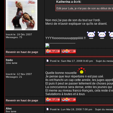
Katherina a écrit:
Edit pour Lula, je n'ai pas de son au début de l
Non moi j'ai pas de son du tout sur l'ordi.
Merci de m'avoir expliquer ce qu'ils se disent.
Inscrit le: 19 Déc 2007
Messages: 75
YYYYoooooouuuuppppiiiiiii !!
_________________
Revenir en haut de page
fredo
Posté le: Sam Mai 17, 2008 9:40 pm
Sujet du mess
1ère lame
Quelle bonne nouvelle
Inscrit le: 12 Nov 2007
Je pense que leur répertoire n est pas usé.
Messages: 21
Ils ont franchi un cap cette année, les juges appr
Et puis il peut se passer tellement de choses pour
La conccurence sera dense, entre les jeunes qui p
Et meme au niveau franco-français, cela reste d et
Salutations à toutes et à tous
Revenir en haut de page
Alex
Posté le: Lun Mai 19, 2008 7:06 pm
Sujet du messa
fine lame