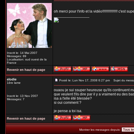
oh merci pour l'info et la vidéo!!!!!!!!!!!!!!!!! c'es
_________________
Inscrit le: 14 Mai 2007
Messages: 89
Localisation: sud ouest de la
France
Revenir en haut de page
elodie
Posté le: Lun Nov 17, 2008 6:27 pm
Sujet du messag
1ère lame
ouaou je sui ssuper heureuse qu'ils continuent mai
que veulent t'ils dire par il y a vraiment eu des ba
Inscrit le: 13 Nov 2007
isa a t'elle été blessée?
Messages: 7
si oui comment ?
je pense a toi isa.
Revenir en haut de page
Montrer les messages depuis: