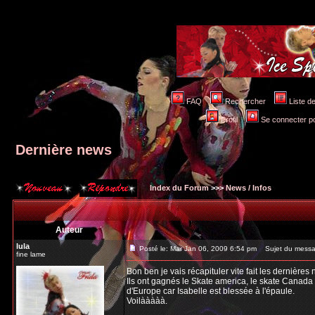
FAQ
Rechercher
Liste 
Profil
Se connecter po
Dernière news
Index du Forum
>>>
News / Infos
Auteur
lula
Posté le: Mar Jan 06, 2009 6:54 pm
Sujet du messag
fine lame
Bon ben je vais récapituler vite fait les dernières 
Ils ont gagnés le Skate america, le skate Canada e
d'Europe car Isabelle est blessée à l'épaule.
Voilààààà.
_________________