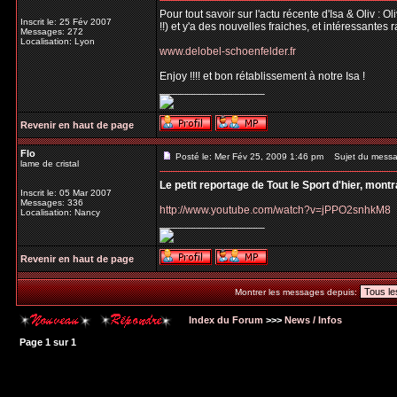
Pour tout savoir sur l'actu récente d'Isa & Oliv : 
Inscrit le: 25 Fév 2007
!!) et y'a des nouvelles fraiches, et intéressantes 
Messages: 272
Localisation: Lyon
www.delobel-schoenfelder.fr
Enjoy !!!! et bon rétablissement à notre Isa !
_________________
Revenir en haut de page
Flo
Posté le: Mer Fév 25, 2009 1:46 pm
Sujet du messa
lame de cristal
Le petit reportage de Tout le Sport d'hier, mont
Inscrit le: 05 Mar 2007
Messages: 336
http://www.youtube.com/watch?v=jPPO2snhkM8
Localisation: Nancy
_________________
Revenir en haut de page
Montrer les messages depuis:
Index du Forum
>>>
News / Infos
Page
1
sur
1