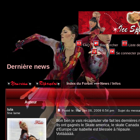
FAQ
Rechercher
Liste 
Profil
Se connecter po
Dernière news
Index du Forum
>>>
News / Infos
Auteur
lula
Posté le: Mar Jan 06, 2009 6:54 pm
Sujet du messag
fine lame
Bon ben je vais récapituler vite fait les dernières 
Ils ont gagnés le Skate america, le skate Canada e
d'Europe car Isabelle est blessée à l'épaule.
Voilààààà.
_________________