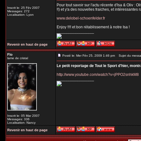
Pour tout savoir sur l'actu récente d'Isa & Oliv : 
Inscrit le: 25 Fév 2007
!!) et y'a des nouvelles fraiches, et intéressantes 
Messages: 272
Localisation: Lyon
www.delobel-schoenfelder.fr
Enjoy !!!! et bon rétablissement à notre Isa !
_________________
Revenir en haut de page
Flo
Posté le: Mer Fév 25, 2009 1:46 pm
Sujet du messa
lame de cristal
Le petit reportage de Tout le Sport d'hier, mont
http://www.youtube.com/watch?v=jPPO2snhkM8
_________________
Inscrit le: 05 Mar 2007
Messages: 336
Localisation: Nancy
Revenir en haut de page