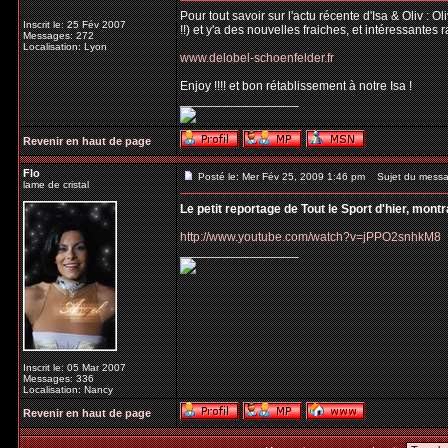
Pour tout savoir sur l'actu récente d'Isa & Oliv : 
Inscrit le: 25 Fév 2007
!!) et y'a des nouvelles fraiches, et intéressantes 
Messages: 272
Localisation: Lyon
www.delobel-schoenfelder.fr
Enjoy !!!! et bon rétablissement à notre Isa !
_________________
Revenir en haut de page
Flo
Posté le: Mer Fév 25, 2009 1:46 pm
Sujet du messa
lame de cristal
Le petit reportage de Tout le Sport d'hier, mont
http://www.youtube.com/watch?v=jPPO2snhkM8
_________________
Inscrit le: 05 Mar 2007
Messages: 336
Localisation: Nancy
Revenir en haut de page