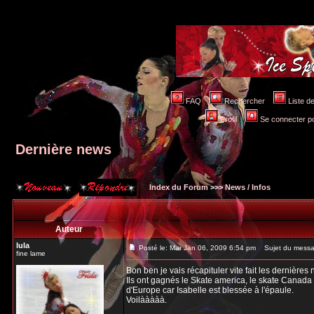
FAQ
Rechercher
Liste 
Profil
Se connecter po
Dernière news
Index du Forum
>>>
News / Infos
Auteur
lula
Posté le: Mar Jan 06, 2009 6:54 pm
Sujet du messag
fine lame
Bon ben je vais récapituler vite fait les dernières 
Ils ont gagnés le Skate america, le skate Canada e
d'Europe car Isabelle est blessée à l'épaule.
Voilààààà.
_________________