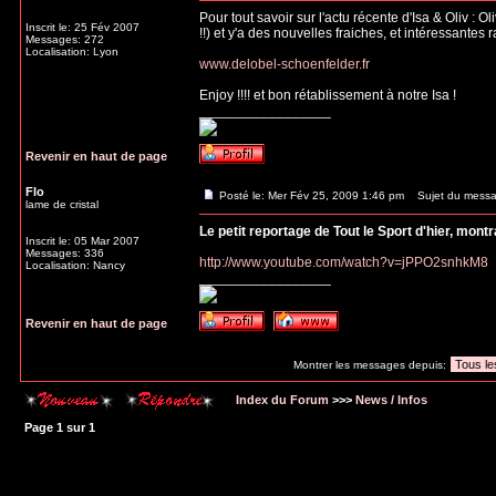
Pour tout savoir sur l'actu récente d'Isa & Oliv : 
Inscrit le: 25 Fév 2007
!!) et y'a des nouvelles fraiches, et intéressantes 
Messages: 272
Localisation: Lyon
www.delobel-schoenfelder.fr
Enjoy !!!! et bon rétablissement à notre Isa !
_________________
Revenir en haut de page
Flo
Posté le: Mer Fév 25, 2009 1:46 pm
Sujet du messa
lame de cristal
Le petit reportage de Tout le Sport d'hier, mont
Inscrit le: 05 Mar 2007
Messages: 336
http://www.youtube.com/watch?v=jPPO2snhkM8
Localisation: Nancy
_________________
Revenir en haut de page
Montrer les messages depuis:
Index du Forum
>>>
News / Infos
Page
1
sur
1