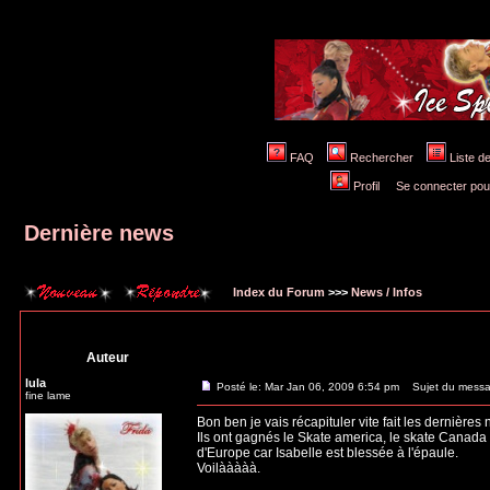
FAQ
Rechercher
Liste 
Profil
Se connecter pou
Dernière news
Index du Forum
>>>
News / Infos
Auteur
lula
Posté le: Mar Jan 06, 2009 6:54 pm
Sujet du messag
fine lame
Bon ben je vais récapituler vite fait les dernières 
Ils ont gagnés le Skate america, le skate Canada e
d'Europe car Isabelle est blessée à l'épaule.
Voilààààà.
_________________