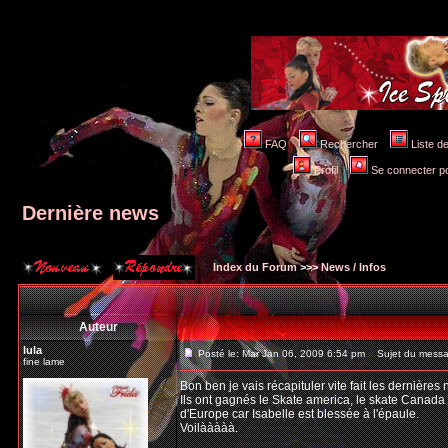
FAQ
Rechercher
Liste 
Profil
Se connecter po
Dernière news
Index du Forum
>>>
News / Infos
Auteur
lula
Posté le: Mar Jan 06, 2009 6:54 pm
Sujet du messag
fine lame
Bon ben je vais récapituler vite fait les dernières 
Ils ont gagnés le Skate america, le skate Canada e
d'Europe car Isabelle est blessée à l'épaule.
Voilààààà.
_________________