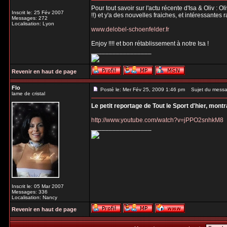
Pour tout savoir sur l'actu récente d'Isa & Oliv : 
Inscrit le: 25 Fév 2007
!!) et y'a des nouvelles fraiches, et intéressantes 
Messages: 272
Localisation: Lyon
www.delobel-schoenfelder.fr
Enjoy !!!! et bon rétablissement à notre Isa !
_________________
Revenir en haut de page
Flo
Posté le: Mer Fév 25, 2009 1:46 pm
Sujet du messa
lame de cristal
Le petit reportage de Tout le Sport d'hier, mont
http://www.youtube.com/watch?v=jPPO2snhkM8
_________________
Inscrit le: 05 Mar 2007
Messages: 336
Localisation: Nancy
Revenir en haut de page