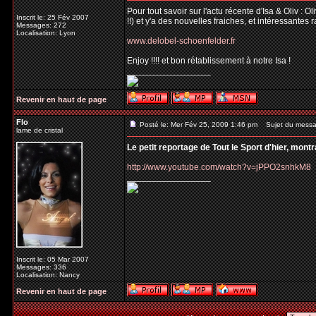
Pour tout savoir sur l'actu récente d'Isa & Oliv : 
Inscrit le: 25 Fév 2007
!!) et y'a des nouvelles fraiches, et intéressantes 
Messages: 272
Localisation: Lyon
www.delobel-schoenfelder.fr
Enjoy !!!! et bon rétablissement à notre Isa !
_________________
Revenir en haut de page
Flo
Posté le: Mer Fév 25, 2009 1:46 pm
Sujet du messa
lame de cristal
Le petit reportage de Tout le Sport d'hier, mont
http://www.youtube.com/watch?v=jPPO2snhkM8
_________________
Inscrit le: 05 Mar 2007
Messages: 336
Localisation: Nancy
Revenir en haut de page