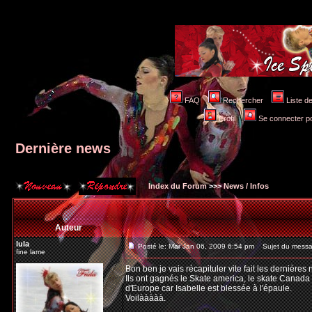
FAQ
Rechercher
Liste 
Profil
Se connecter po
Dernière news
Index du Forum
>>>
News / Infos
Auteur
lula
Posté le: Mar Jan 06, 2009 6:54 pm
Sujet du messag
fine lame
Bon ben je vais récapituler vite fait les dernières 
Ils ont gagnés le Skate america, le skate Canada e
d'Europe car Isabelle est blessée à l'épaule.
Voilààààà.
_________________