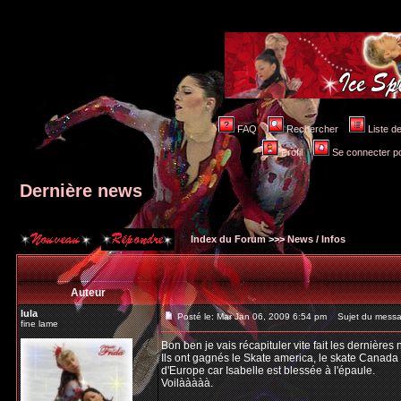
FAQ
Rechercher
Liste 
Profil
Se connecter po
Dernière news
Index du Forum
>>>
News / Infos
Auteur
lula
Posté le: Mar Jan 06, 2009 6:54 pm
Sujet du messag
fine lame
Bon ben je vais récapituler vite fait les dernières 
Ils ont gagnés le Skate america, le skate Canada e
d'Europe car Isabelle est blessée à l'épaule.
Voilààààà.
_________________