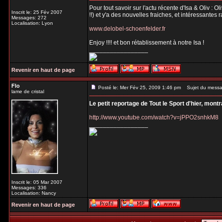
Pour tout savoir sur l'actu récente d'Isa & Oliv : 
Inscrit le: 25 Fév 2007
!!) et y'a des nouvelles fraiches, et intéressantes 
Messages: 272
Localisation: Lyon
www.delobel-schoenfelder.fr
Enjoy !!!! et bon rétablissement à notre Isa !
_________________
Revenir en haut de page
Flo
Posté le: Mer Fév 25, 2009 1:46 pm
Sujet du messa
lame de cristal
Le petit reportage de Tout le Sport d'hier, mont
http://www.youtube.com/watch?v=jPPO2snhkM8
_________________
Inscrit le: 05 Mar 2007
Messages: 336
Localisation: Nancy
Revenir en haut de page