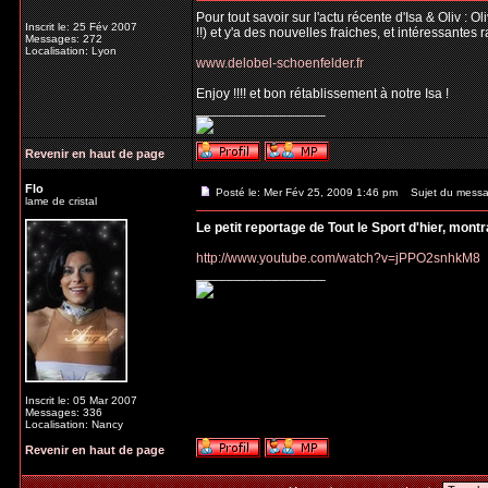
Pour tout savoir sur l'actu récente d'Isa & Oliv : 
Inscrit le: 25 Fév 2007
!!) et y'a des nouvelles fraiches, et intéressantes 
Messages: 272
Localisation: Lyon
www.delobel-schoenfelder.fr
Enjoy !!!! et bon rétablissement à notre Isa !
_________________
Revenir en haut de page
Flo
Posté le: Mer Fév 25, 2009 1:46 pm
Sujet du messa
lame de cristal
Le petit reportage de Tout le Sport d'hier, mont
http://www.youtube.com/watch?v=jPPO2snhkM8
_________________
Inscrit le: 05 Mar 2007
Messages: 336
Localisation: Nancy
Revenir en haut de page