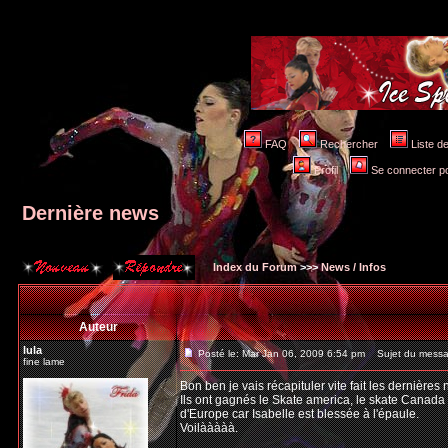
FAQ
Rechercher
Liste 
Profil
Se connecter po
Dernière news
Index du Forum
>>>
News / Infos
Auteur
lula
Posté le: Mar Jan 06, 2009 6:54 pm
Sujet du messag
fine lame
Bon ben je vais récapituler vite fait les dernières 
Ils ont gagnés le Skate america, le skate Canada e
d'Europe car Isabelle est blessée à l'épaule.
Voilààààà.
_________________