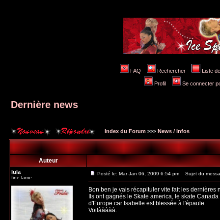
FAQ
Rechercher
Liste 
Profil
Se connecter po
Dernière news
Index du Forum
>>>
News / Infos
Auteur
lula
Posté le: Mar Jan 06, 2009 6:54 pm
Sujet du messag
fine lame
Bon ben je vais récapituler vite fait les dernières 
Ils ont gagnés le Skate america, le skate Canada e
d'Europe car Isabelle est blessée à l'épaule.
Voilààààà.
_________________