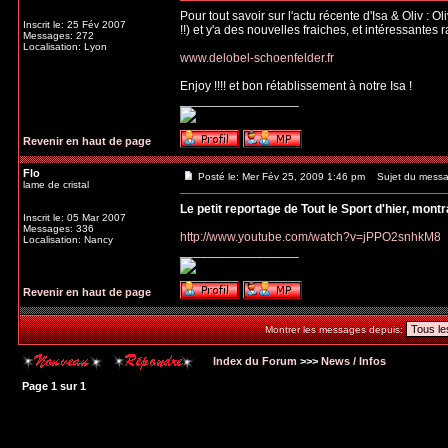
Pour tout savoir sur l'actu récente d'Isa & Oliv : 
Inscrit le: 25 Fév 2007
!!) et y'a des nouvelles fraiches, et intéressantes 
Messages: 272
Localisation: Lyon
www.delobel-schoenfelder.fr
Enjoy !!!! et bon rétablissement à notre Isa !
_________________
Revenir en haut de page
Flo
Posté le: Mer Fév 25, 2009 1:46 pm
Sujet du messa
lame de cristal
Le petit reportage de Tout le Sport d'hier, mont
Inscrit le: 05 Mar 2007
Messages: 336
http://www.youtube.com/watch?v=jPPO2snhkM8
Localisation: Nancy
_________________
Revenir en haut de page
Montrer les messages depuis:
Index du Forum
>>>
News / Infos
Page
1
sur
1