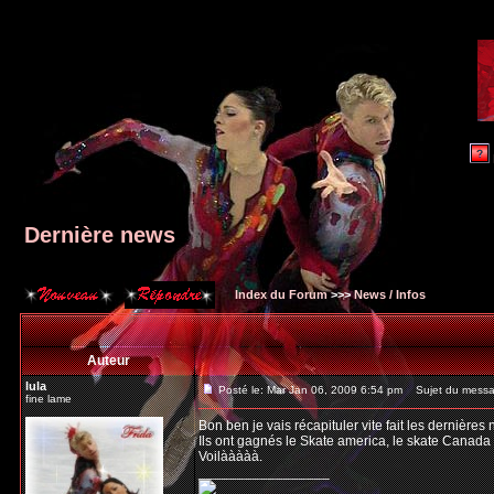
Dernière news
Index du Forum
>>>
News / Infos
Auteur
lula
Posté le: Mar Jan 06, 2009 6:54 pm
Sujet du messag
fine lame
Bon ben je vais récapituler vite fait les dernières 
Ils ont gagnés le Skate america, le skate Canada e
Voilààààà.
_________________