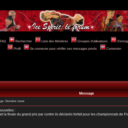
FAQ
Rechercher
Liste des Membres
Groupes d'utilisateurs
S'enreg
Profil
Se connecter pour vérifier ses messages privés
Connexion
Message
e: Dernière news
nouvelles :
t la finale du grand prix par contre ils déclarés forfait pour les championnats de Fr