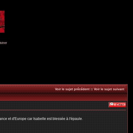
istrer
Voir le sujet précédent
::
Voir le sujet suivant
ance et d'Europe car Isabelle est blessée à l'épaule.