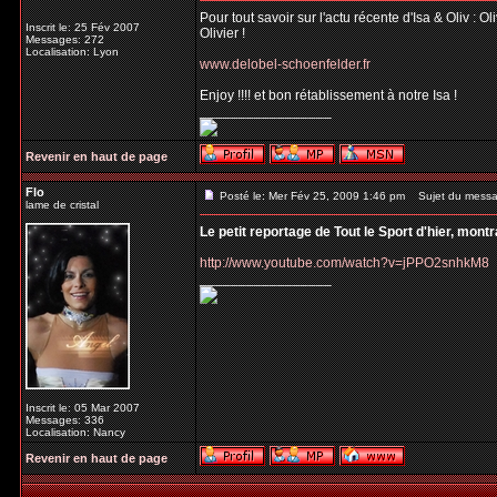
Pour tout savoir sur l'actu récente d'Isa & Oliv : 
Inscrit le: 25 Fév 2007
Olivier !
Messages: 272
Localisation: Lyon
www.delobel-schoenfelder.fr
Enjoy !!!! et bon rétablissement à notre Isa !
_________________
Revenir en haut de page
Flo
Posté le: Mer Fév 25, 2009 1:46 pm
Sujet du messa
lame de cristal
Le petit reportage de Tout le Sport d'hier, mont
http://www.youtube.com/watch?v=jPPO2snhkM8
_________________
Inscrit le: 05 Mar 2007
Messages: 336
Localisation: Nancy
Revenir en haut de page