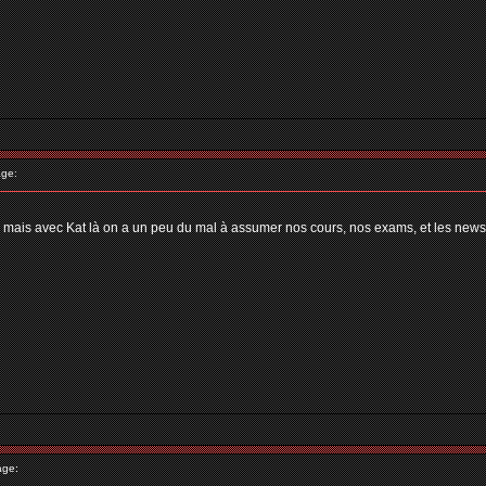
ge:
, mais avec Kat là on a un peu du mal à assumer nos cours, nos exams, et les news
age: