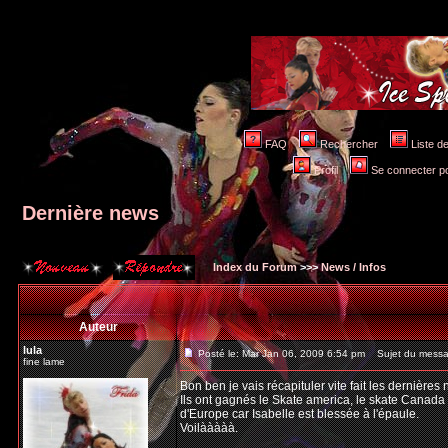
FAQ
Rechercher
Liste 
Profil
Se connecter po
Dernière news
Index du Forum
>>>
News / Infos
Auteur
lula
Posté le: Mar Jan 06, 2009 6:54 pm
Sujet du messag
fine lame
Bon ben je vais récapituler vite fait les dernières 
Ils ont gagnés le Skate america, le skate Canada e
d'Europe car Isabelle est blessée à l'épaule.
Voilààààà.
_________________