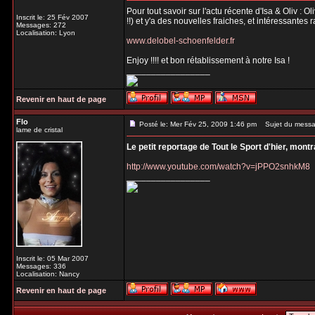
Pour tout savoir sur l'actu récente d'Isa & Oliv : 
Inscrit le: 25 Fév 2007
!!) et y'a des nouvelles fraiches, et intéressantes 
Messages: 272
Localisation: Lyon
www.delobel-schoenfelder.fr
Enjoy !!!! et bon rétablissement à notre Isa !
_________________
Revenir en haut de page
Flo
Posté le: Mer Fév 25, 2009 1:46 pm
Sujet du messa
lame de cristal
Le petit reportage de Tout le Sport d'hier, mont
http://www.youtube.com/watch?v=jPPO2snhkM8
_________________
Inscrit le: 05 Mar 2007
Messages: 336
Localisation: Nancy
Revenir en haut de page