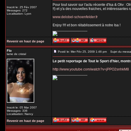
Pour tout savoir sur l'actu récente d'Isa & Oliv : 
Inscrit le: 25 Fév 2007
!!) et y'a des nouvelles fraiches, et intéressantes 
Messages: 272
Localisation: Lyon
www.delobel-schoenfelder.fr
Enjoy !!!! et bon rétablissement à notre Isa !
_________________
Revenir en haut de page
Flo
Posté le: Mer Fév 25, 2009 1:46 pm
Sujet du messa
lame de cristal
Le petit reportage de Tout le Sport d'hier, mont
http://www.youtube.com/watch?v=jPPO2snhkM8
_________________
Inscrit le: 05 Mar 2007
Messages: 336
Localisation: Nancy
Revenir en haut de page