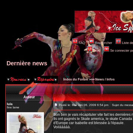
FAQ
Rechercher
Liste 
Profil
Se connecter po
Dernière news
Index du Forum
>>>
News / Infos
Auteur
lula
Posté le: Mar Jan 06, 2009 6:54 pm
Sujet du messag
fine lame
Bon ben je vais récapituler vite fait les dernières 
Ils ont gagnés le Skate america, le skate Canada e
d'Europe car Isabelle est blessée à l'épaule.
Voilààààà.
_________________