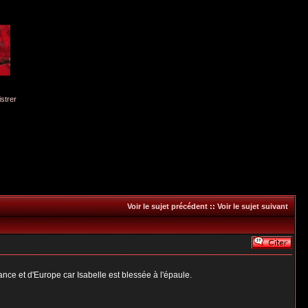
istrer
Voir le sujet précédent
::
Voir le sujet suivant
ance et d'Europe car Isabelle est blessée à l'épaule.