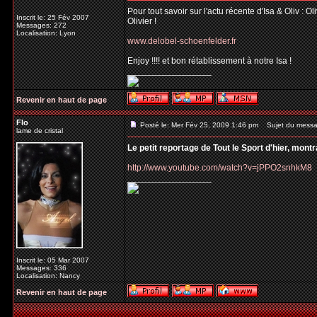
Pour tout savoir sur l'actu récente d'Isa & Oliv : 
Inscrit le: 25 Fév 2007
Olivier !
Messages: 272
Localisation: Lyon
www.delobel-schoenfelder.fr
Enjoy !!!! et bon rétablissement à notre Isa !
_________________
Revenir en haut de page
Flo
Posté le: Mer Fév 25, 2009 1:46 pm
Sujet du messa
lame de cristal
Le petit reportage de Tout le Sport d'hier, mont
http://www.youtube.com/watch?v=jPPO2snhkM8
_________________
Inscrit le: 05 Mar 2007
Messages: 336
Localisation: Nancy
Revenir en haut de page