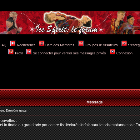
FAQ
Rechercher
Liste des Membres
Groupes d'utilisateurs
S'enreg
Profil
Se connecter pour vérifier ses messages privés
Connexion
Message
e: Dernière news
nouvelles :
t la finale du grand prix par contre ils déclarés forfait pour les championnats de Fr