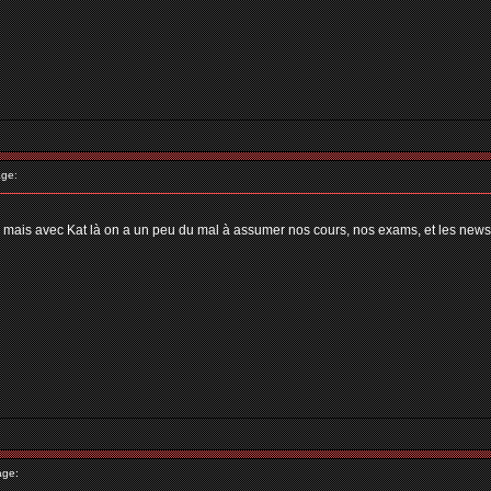
ge:
, mais avec Kat là on a un peu du mal à assumer nos cours, nos exams, et les news
age: