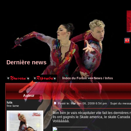
Dernière news
Index du Forum
>>>
News / Infos
Auteur
lula
Posté le: Mar Jan 06, 2009 6:54 pm
Sujet du messag
fine lame
Bon ben je vais récapituler vite fait les dernières 
Ils ont gagnés le Skate america, le skate Canada e
Voilààààà.
_________________