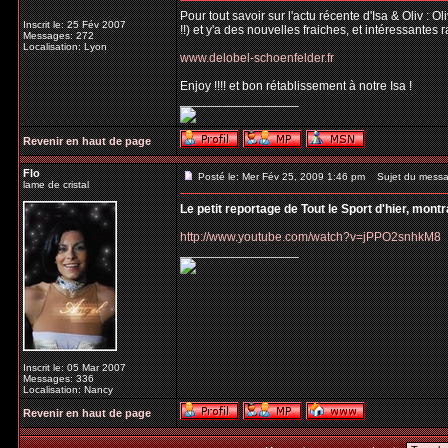
Pour tout savoir sur l'actu récente d'Isa & Oliv : 
Inscrit le: 25 Fév 2007
!!) et y'a des nouvelles fraiches, et intéressantes 
Messages: 272
Localisation: Lyon
www.delobel-schoenfelder.fr
Enjoy !!!! et bon rétablissement à notre Isa !
_________________
Revenir en haut de page
Flo
Posté le: Mer Fév 25, 2009 1:46 pm
Sujet du messa
lame de cristal
Le petit reportage de Tout le Sport d'hier, mont
http://www.youtube.com/watch?v=jPPO2snhkM8
_________________
Inscrit le: 05 Mar 2007
Messages: 336
Localisation: Nancy
Revenir en haut de page