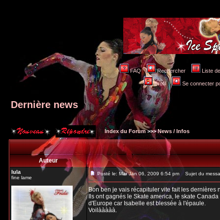
FAQ
Rechercher
Liste 
Profil
Se connecter po
Dernière news
Index du Forum
>>>
News / Infos
Auteur
lula
Posté le: Mar Jan 06, 2009 6:54 pm
Sujet du messag
fine lame
Bon ben je vais récapituler vite fait les dernières 
Ils ont gagnés le Skate america, le skate Canada e
d'Europe car Isabelle est blessée à l'épaule.
Voilààààà.
_________________