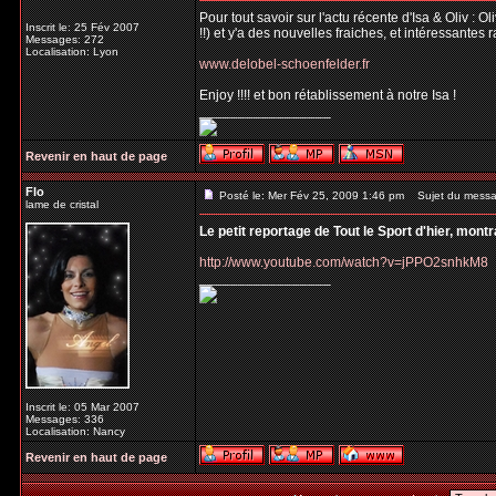
Pour tout savoir sur l'actu récente d'Isa & Oliv : 
Inscrit le: 25 Fév 2007
!!) et y'a des nouvelles fraiches, et intéressantes 
Messages: 272
Localisation: Lyon
www.delobel-schoenfelder.fr
Enjoy !!!! et bon rétablissement à notre Isa !
_________________
Revenir en haut de page
Flo
Posté le: Mer Fév 25, 2009 1:46 pm
Sujet du messa
lame de cristal
Le petit reportage de Tout le Sport d'hier, mont
http://www.youtube.com/watch?v=jPPO2snhkM8
_________________
Inscrit le: 05 Mar 2007
Messages: 336
Localisation: Nancy
Revenir en haut de page