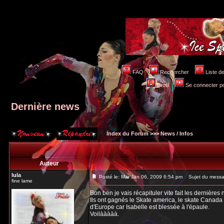
FAQ
Rechercher
Liste 
Profil
Se connecter po
Dernière news
Index du Forum
>>>
News / Infos
Auteur
lula
Posté le: Mar Jan 06, 2009 6:54 pm
Sujet du messag
fine lame
Bon ben je vais récapituler vite fait les dernières 
Ils ont gagnés le Skate america, le skate Canada e
d'Europe car Isabelle est blessée à l'épaule.
Voilààààà.
_________________