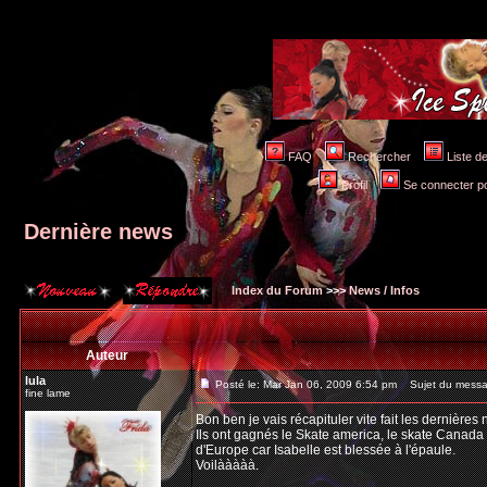
FAQ
Rechercher
Liste 
Profil
Se connecter po
Dernière news
Index du Forum
>>>
News / Infos
Auteur
lula
Posté le: Mar Jan 06, 2009 6:54 pm
Sujet du messag
fine lame
Bon ben je vais récapituler vite fait les dernières 
Ils ont gagnés le Skate america, le skate Canada e
d'Europe car Isabelle est blessée à l'épaule.
Voilààààà.
_________________