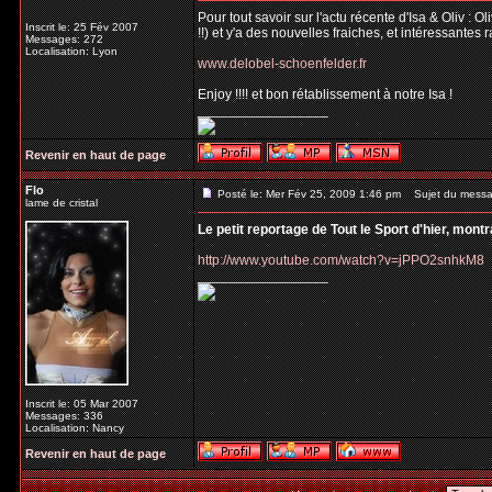
Pour tout savoir sur l'actu récente d'Isa & Oliv : 
Inscrit le: 25 Fév 2007
!!) et y'a des nouvelles fraiches, et intéressantes 
Messages: 272
Localisation: Lyon
www.delobel-schoenfelder.fr
Enjoy !!!! et bon rétablissement à notre Isa !
_________________
Revenir en haut de page
Flo
Posté le: Mer Fév 25, 2009 1:46 pm
Sujet du messa
lame de cristal
Le petit reportage de Tout le Sport d'hier, mont
http://www.youtube.com/watch?v=jPPO2snhkM8
_________________
Inscrit le: 05 Mar 2007
Messages: 336
Localisation: Nancy
Revenir en haut de page