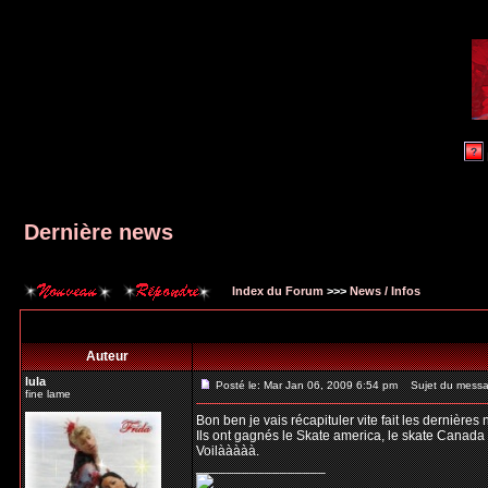
Dernière news
Index du Forum
>>>
News / Infos
Auteur
lula
Posté le: Mar Jan 06, 2009 6:54 pm
Sujet du messag
fine lame
Bon ben je vais récapituler vite fait les dernières 
Ils ont gagnés le Skate america, le skate Canada e
Voilààààà.
_________________