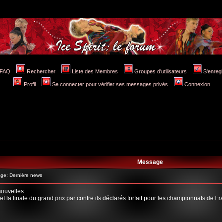
FAQ
Rechercher
Liste des Membres
Groupes d'utilisateurs
S'enreg
Profil
Se connecter pour vérifier ses messages privés
Connexion
Message
e: Dernière news
nouvelles :
t la finale du grand prix par contre ils déclarés forfait pour les championnats de Fr