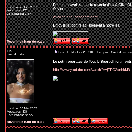
Pour tout savoir sur l'actu récente d'Isa & Oliv : 
Inscrit le: 25 Fév 2007
Olivier !
Messages: 272
Localisation: Lyon
www.delobel-schoenfelder.fr
Enjoy !!!! et bon rétablissement à notre Isa !
_________________
Revenir en haut de page
Flo
Posté le: Mer Fév 25, 2009 1:46 pm
Sujet du messa
lame de cristal
Le petit reportage de Tout le Sport d'hier, mont
http://www.youtube.com/watch?v=jPPO2snhkM8
_________________
Inscrit le: 05 Mar 2007
Messages: 336
Localisation: Nancy
Revenir en haut de page