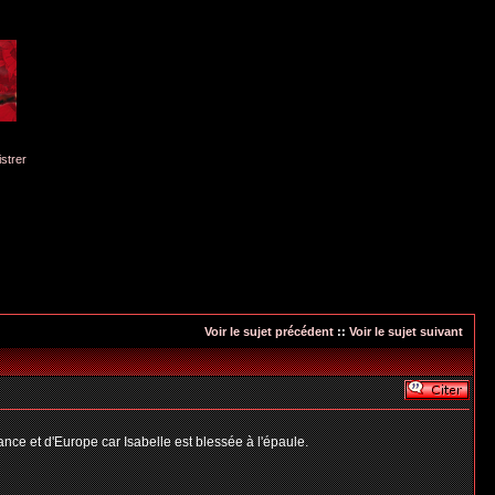
istrer
Voir le sujet précédent
::
Voir le sujet suivant
ance et d'Europe car Isabelle est blessée à l'épaule.