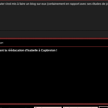
Olivier s'est mis à faire un blog sur eux (certainement en rapport avec ses études de 
ge:
rant la rééducation d'Isabelle à Capbreton !