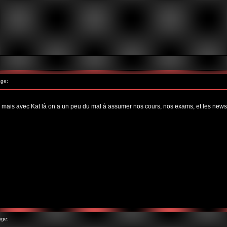
ge:
, mais avec Kat là on a un peu du mal à assumer nos cours, nos exams, et les news
age: