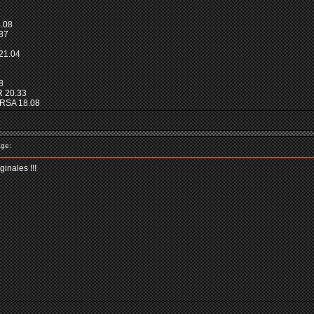
.08
.87
21.04
8
 20.33
RSA 18.08
ge:
ginales !!!