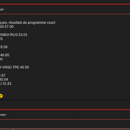
ge:
çais, résultats du programme court:
SA 57.00
RNIKH RUS 53.01
76
9.56
 46.85
90
O-YANG TPE 40.56
6.97
35.04
 31.81
sage: