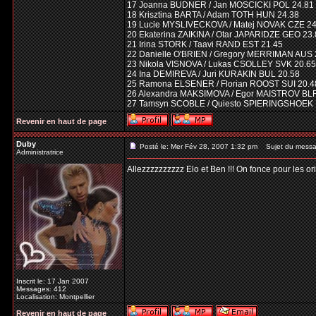
17 Joanna BUDNER / Jan MOSCICKI POL 24.81
18 Krisztina BARTA / Adam TOTH HUN 24.38
19 Lucie MYSLIVECKOVA / Matej NOVAK CZE 24
20 Ekaterina ZAIKINA / Otar JAPARIDZE GEO 23
21 Irina STORK / Taavi RAND EST 21.45
22 Danielle O'BRIEN / Gregory MERRIMAN AUS 
23 Nikola VISNOVA / Lukas CSOLLEY SVK 20.65
24 Ina DEMIREVA / Juri KURAKIN BUL 20.58
25 Ramona ELSENER / Florian ROOST SUI 20.4
26 Alexandra MAKSIMOVA / Egor MAISTROV BLR
27 Tamsyn SCOBLE / Quiesto SPIERINGSHOEK 
Revenir en haut de page
Duby
Posté le: Mer Fév 28, 2007 1:32 pm
Sujet du messa
Administratrice
Allezzzzzzzzzz Elo et Ben !!! On fonce pour les ori
Inscrit le: 17 Jan 2007
Messages: 412
Localisation: Montpellier
Revenir en haut de page