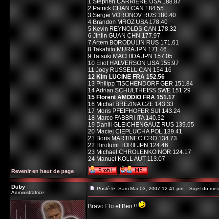
1 Stephen CARRIERE USA 188.87
2 Patrick CHAN CAN 184.55
3 Sergei VORONOV RUS 180.40
4 Brandon MROZ USA 178.40
5 Kevin REYNOLDS CAN 178.32
6 Jinlin GUAN CHN 177.97
7 Artem BORODULIN RUS 171.61
8 Takahito MURA JPN 171.46
9 Tatsuki MACHIDA JPN 157.05
10 Eliot HALVERSON USA 155.97
11 Joey RUSSELL CAN 154.16
12 Kim LUCINE FRA 152.56
13 Philipp TISCHENDORF GER 151.84
14 Adrian SCHULTHEISS SWE 151.29
15 Florent AMODIO FRA 151.17
16 Michal BREZINA CZE 143.33
17 Moris PFEIFHOFER SUI 143.24
18 Marco FABBRI ITA 140.32
19 Daniil GLEICHENGAUZ RUS 139.65
20 Maciej CIEPLUCHA POL 139.41
21 Boris MARTINEC CRO 134.73
22 Hirofumi TORII JPN 124.46
23 Michael CHROLENKO NOR 124.17
24 Manuel KOLL AUT 113.07
Revenir en haut de page
Duby
Posté le: Sam Mar 03, 2007 12:41 pm
Sujet du mes
Administratrice
Bravo Elo et Ben !!