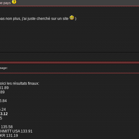
me pays
pas non plus, j'ai juste cherché sur un site
)
sage:
voici les résultats finaux:
61.89
.89
6.84
5.24
3.12
45
 135.58
CHMITT USA 133.91
KR 131.19