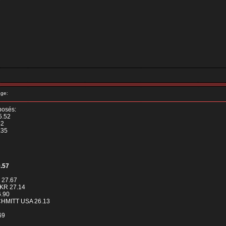
ge:
posés:
5.52
42
.35
.57
 27.67
KR 27.14
6.90
CHMITT USA 26.13
69