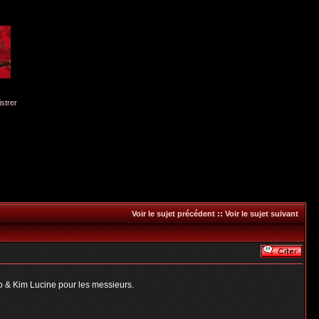
istrer
Voir le sujet précédent
::
Voir le sujet suivant
o & Kim Lucine pour les messieurs.