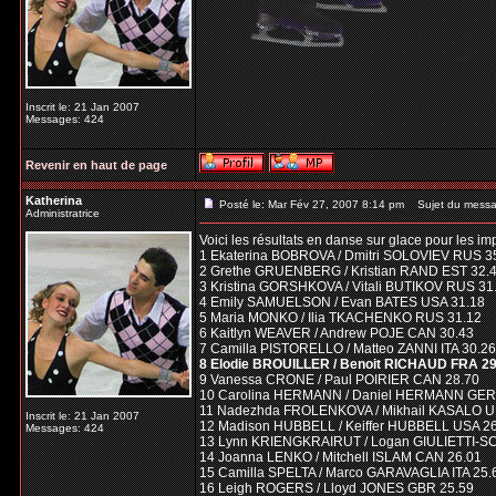
Inscrit le: 21 Jan 2007
Messages: 424
Revenir en haut de page
Katherina
Posté le: Mar Fév 27, 2007 8:14 pm
Sujet du messa
Administratrice
Voici les résultats en danse sur glace pour les im
1 Ekaterina BOBROVA / Dmitri SOLOVIEV RUS 3
2 Grethe GRUENBERG / Kristian RAND EST 32.
3 Kristina GORSHKOVA / Vitali BUTIKOV RUS 31
4 Emily SAMUELSON / Evan BATES USA 31.18
5 Maria MONKO / Ilia TKACHENKO RUS 31.12
6 Kaitlyn WEAVER / Andrew POJE CAN 30.43
7 Camilla PISTORELLO / Matteo ZANNI ITA 30.26
8 Elodie BROUILLER / Benoit RICHAUD FRA 29
9 Vanessa CRONE / Paul POIRIER CAN 28.70
10 Carolina HERMANN / Daniel HERMANN GER
11 Nadezhda FROLENKOVA / Mikhail KASALO U
Inscrit le: 21 Jan 2007
12 Madison HUBBELL / Keiffer HUBBELL USA 2
Messages: 424
13 Lynn KRIENGKRAIRUT / Logan GIULIETTI-S
14 Joanna LENKO / Mitchell ISLAM CAN 26.01
15 Camilla SPELTA / Marco GARAVAGLIA ITA 25.
16 Leigh ROGERS / Lloyd JONES GBR 25.59