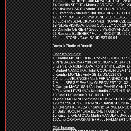
13 Joanna BUDNER / Jan MOSCICKI POL 126.0
14 Camilla SPELTA / Marco GARAVAGLIA ITA 123
15 Krisztina BARTA / Adam TOTH HUN 119.67
16 Ekaterina ZAIKINA / Otar JAPARIDZE GEO 11
17 Leigh ROGERS / Lloyd JONES GBR 114.51
18 Lucie MYSLIVECKOVA / Matej NOVAK CZE 11
19 Nikola VISNOVA / Lukas CSOLLEY SVK 107.
20 Danielle O'BRIEN / Gregory MERRIMAN AUS 
21 Ramona ELSENER / Florian ROOST SUI 99.9
22 Irina STORK / Taavi RAND EST 99.94
Bravo à Elodie et Benoît!
Chez les couples:
1 Keauna McLAUGHLIN / Rockne BRUBAKER U
2 Vera BAZAROVA / Yuri LARIONOV RUS 147.31
3 Ksenia KRASILNIKOVA / Konstantin BEZMATE
4 Bridget NAMIOTKA / John COUGHLIN USA 141
5 Kendra MOYLE / Andy SEITZ USA 129.03
6 Amanda VELENOSI / Mark FERNANDEZ CAN 1
7 Maria SERGEJEVA / Ilja GLEBOV EST 121.32
8 Carolyn MACCUISH / Andrew EVANS CAN 120
9 Elizaveta LEVSHINA / Konstantin GAVRIN RUS
10 Jiaqi LI / Jiankun XU CHN 118.15
11 Anais MORAND / Antoine DORSAZ SUI 113.3
12 Amanda SUNYOTO-YANG / Darryll SULINDR
13 Krystyna KLIMCZAK / Janusz KARWETA POL 
14 Sally HOOLIN / Jake BENNETT GBR 94.42
15 Kristina KABATOVA / Martin HANULAK SVK 9
16 Agne ORADAUSKAITE / Rudy HALMAERT LTU
Côté hommes: