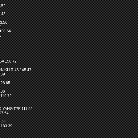
1
.87
8.43
3.56
01
101.66
8
SA 158.72
RNIKH RUS 145.47
.39
28.65
.06
 119.72
4
O-YANG TPE 111.95
97.54
2.54
 83.39