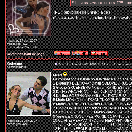
Euh... vous savez ce que c'est TPE com
TPE : République de Chine (Taipei)
(j'essaye pas d'etaler ma culture hein, j'le savais 
Inscrit le: 17 Jan 2007
Messages: 412
Localisation: Montpellier
Revenir en haut de page
Katherina
Posté le: Sam Mar 03, 2007 11:02 am
Sujet du mes
Administratrice
Merci
La compétition est finie pour la
danse sur glace
, 
1 Ekaterina BOBROVA / Dmitri SOLOVIEV RUS 1
2 Grethe GRUENBERG / Kristian RAND EST 154
3 Kaitlyn WEAVER / Andrew POJE CAN 151.51
4 Kristina GORSHKOVA / Vitali BUTIKOV RUS 14
5 Maria MONKO / Ilia TKACHENKO RUS 145.37
6 Madison HUBBELL / Keiffer HUBBELL USA 14
7
Elodie BROUILLER / Benoit RICHAUD FRA 14
8 Camilla PISTORELLO / Matteo ZANNI ITA 142.
9 Vanessa CRONE / Paul POIRIER CAN 136.09
10 Carolina HERMANN / Daniel HERMANN GER
Inscrit le: 21 Jan 2007
Messages: 424
11 Lynn KRIENGKRAIRUT / Logan GIULIETTI-S
12 Nadezhda FROLENKOVA / Mikhail KASALO U