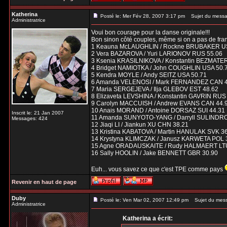
Katherina
Posté le: Mer Fév 28, 2007 3:17 pm
Sujet du messa
Administratrice
Voui bon courage pour la danse originale!!!
Bon sinon côté couples, même si on a pas de fran
1 Keauna McLAUGHLIN / Rockne BRUBAKER U
2 Vera BAZAROVA / Yuri LARIONOV RUS 55.06
3 Ksenia KRASILNIKOVA / Konstantin BEZMATE
4 Bridget NAMIOTKA / John COUGHLIN USA 50.
5 Kendra MOYLE / Andy SEITZ USA 50.71
6 Amanda VELENOSI / Mark FERNANDEZ CAN 4
7 Maria SERGEJEVA / Ilja GLEBOV EST 48.62
8 Elizaveta LEVSHINA / Konstantin GAVRIN RUS
9 Carolyn MACCUISH / Andrew EVANS CAN 44.
10 Anais MORAND / Antoine DORSAZ SUI 44.31
Inscrit le: 21 Jan 2007
11 Amanda SUNYOTO-YANG / Darryll SULINDR
Messages: 424
12 Jiaqi LI / Jiankun XU CHN 38.21
13 Kristina KABATOVA / Martin HANULAK SVK 3
14 Krystyna KLIMCZAK / Janusz KARWETA POL 
15 Agne ORADAUSKAITE / Rudy HALMAERT LTU
16 Sally HOOLIN / Jake BENNETT GBR 30.90
Euh... vous savez ce que c'est TPE comme pays
Revenir en haut de page
Duby
Posté le: Ven Mar 02, 2007 12:49 pm
Sujet du mes
Administratrice
Katherina a écrit: