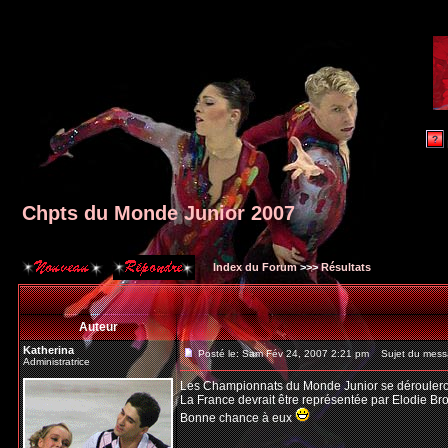
Chpts du Monde Junior 2007
Index du Forum
>>>
Résultats
Auteur
Katherina
Posté le: Sam Fév 24, 2007 2:21 pm
Sujet du messa
Administratrice
Les Championnats du Monde Junior se dérouleron
La France devrait être représentée par Elodie Br
Bonne chance à eux