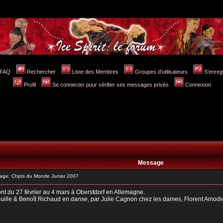
FAQ
Rechercher
Liste des Membres
Groupes d'utilisateurs
S'enreg
Profil
Se connecter pour vérifier ses messages privés
Connexion
Message
ge: Chpts du Monde Junior 2007
t du 27 février au 4 mars à Oberstdorf en Allemagne.
ouille & Benoît Richaud en danse, par Julie Cagnon chez les dames, Florent Amodi