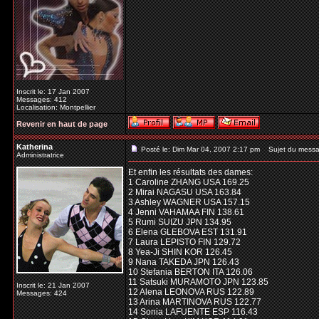
Inscrit le: 17 Jan 2007
Messages: 412
Localisation: Montpellier
Revenir en haut de page
Katherina
Posté le: Dim Mar 04, 2007 2:17 pm
Sujet du messa
Administratrice
Et enfin les résultats des dames:
1 Caroline ZHANG USA 169.25
2 Mirai NAGASU USA 163.84
3 Ashley WAGNER USA 157.15
4 Jenni VAHAMAA FIN 138.61
5 Rumi SUIZU JPN 134.95
6 Elena GLEBOVA EST 131.91
7 Laura LEPISTO FIN 129.72
8 Yea-Ji SHIN KOR 126.45
9 Nana TAKEDA JPN 126.43
10 Stefania BERTON ITA 126.06
11 Satsuki MURAMOTO JPN 123.85
Inscrit le: 21 Jan 2007
12 Alena LEONOVA RUS 122.89
Messages: 424
13 Arina MARTINOVA RUS 122.77
14 Sonia LAFUENTE ESP 116.43