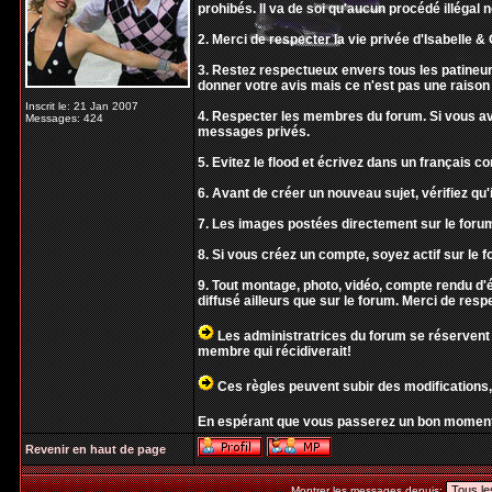
prohibés. Il va de soi qu'aucun procédé illégal 
2. Merci de respecter la vie privée d'Isabelle & O
3. Restez respectueux envers tous les patineur
donner votre avis mais ce n'est pas une raison 
Inscrit le: 21 Jan 2007
4. Respecter les membres du forum. Si vous ave
Messages: 424
messages privés.
5. Evitez le flood et écrivez dans un français 
6. Avant de créer un nouveau sujet, vérifiez qu'i
7. Les images postées directement sur le forum
8. Si vous créez un compte, soyez actif sur le f
9. Tout montage, photo, vidéo, compte rendu 
diffusé ailleurs que sur le forum. Merci de resp
Les administratrices du forum se réservent 
membre qui récidiverait!
Ces règles peuvent subir des modifications,
En espérant que vous passerez un bon moment
Revenir en haut de page
Montrer les messages depuis: