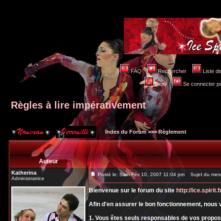
FAQ
Rechercher
Liste 
Profil
Se connecter po
Règles à lire impérativement
Index du Forum
>>>
Règlement
Auteur
Katherina
Posté le: Sam Fév 10, 2007 11:04 pm
Sujet du messa
Administratrice
Bienvenue sur le forum du site
http://ice.spirit.f
Afin d'en assurer le bon fonctionnement, nous 
1. Vous êtes seuls responsables de vos prop