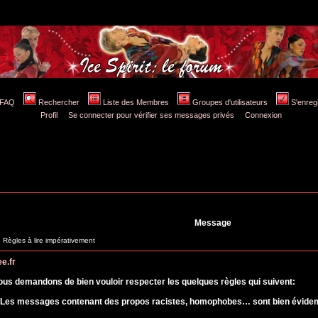
FAQ
Rechercher
Liste des Membres
Groupes d'utilisateurs
S'enreg
Profil
Se connecter pour vérifier ses messages privés
Connexion
Message
ègles à lire impérativement
ee.fr
ous demandons de bien vouloir respecter les quelques règles qui suivent:
 Les messages contenant des propos racistes, homophobes… sont bien évidemme