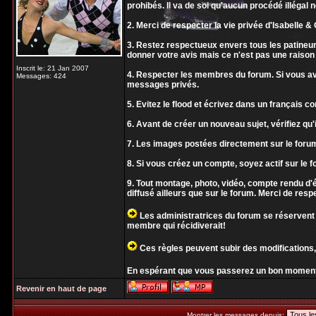
prohibés. Il va de soi qu'aucun procédé illégal 
2. Merci de respecter la vie privée d'Isabelle & O
3. Restez respectueux envers tous les patineur
donner votre avis mais ce n'est pas une raison 
Inscrit le: 21 Jan 2007
4. Respecter les membres du forum. Si vous ave
Messages: 424
messages privés.
5. Evitez le flood et écrivez dans un français 
6. Avant de créer un nouveau sujet, vérifiez qu'i
7. Les images postées directement sur le forum
8. Si vous créez un compte, soyez actif sur le f
9. Tout montage, photo, vidéo, compte rendu 
diffusé ailleurs que sur le forum. Merci de resp
Les administratrices du forum se réservent 
membre qui récidiverait!
Ces règles peuvent subir des modifications,
En espérant que vous passerez un bon moment
Revenir en haut de page
Montrer les messages depuis: