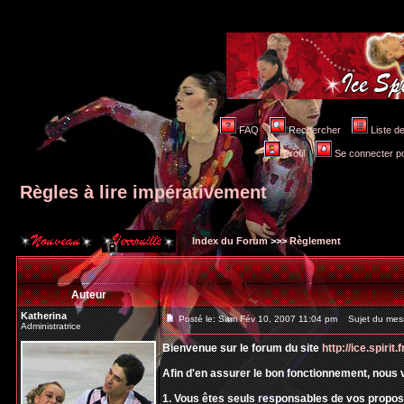
FAQ
Rechercher
Liste 
Profil
Se connecter po
Règles à lire impérativement
Index du Forum
>>>
Règlement
Auteur
Katherina
Posté le: Sam Fév 10, 2007 11:04 pm
Sujet du messa
Administratrice
Bienvenue sur le forum du site
http://ice.spirit.f
Afin d'en assurer le bon fonctionnement, nous 
1. Vous êtes seuls responsables de vos prop