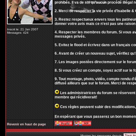
prohibés. Il va de soi qu'aucun procédé illégal 
2. Merci de respecter la vie privée d'Isabelle & O
3. Restez respectueux envers tous les patineur
donner votre avis mais ce n'est pas une raison 
Inscrit le: 21 Jan 2007
4. Respecter les membres du forum. Si vous ave
Messages: 424
messages privés.
5. Evitez le flood et écrivez dans un français 
6. Avant de créer un nouveau sujet, vérifiez qu'i
7. Les images postées directement sur le forum
8. Si vous créez un compte, soyez actif sur le f
9. Tout montage, photo, vidéo, compte rendu 
diffusé ailleurs que sur le forum. Merci de resp
Les administratrices du forum se réservent 
membre qui récidiverait!
Ces règles peuvent subir des modifications,
En espérant que vous passerez un bon moment
Revenir en haut de page
Montrer les messages depuis: