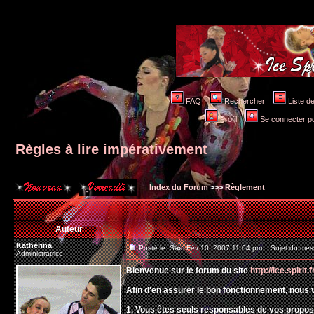
FAQ
Rechercher
Liste 
Profil
Se connecter po
Règles à lire impérativement
Index du Forum
>>>
Règlement
Auteur
Katherina
Posté le: Sam Fév 10, 2007 11:04 pm
Sujet du messa
Administratrice
Bienvenue sur le forum du site
http://ice.spirit.f
Afin d'en assurer le bon fonctionnement, nous 
1. Vous êtes seuls responsables de vos prop