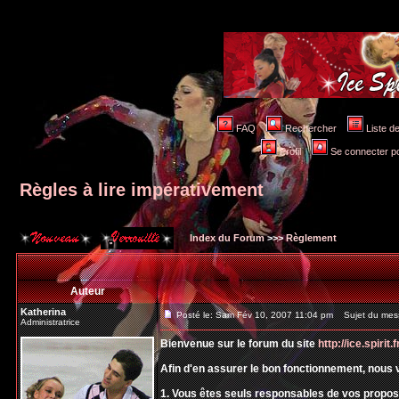
FAQ
Rechercher
Liste 
Profil
Se connecter po
Règles à lire impérativement
Index du Forum
>>>
Règlement
Auteur
Katherina
Posté le: Sam Fév 10, 2007 11:04 pm
Sujet du messa
Administratrice
Bienvenue sur le forum du site
http://ice.spirit.f
Afin d'en assurer le bon fonctionnement, nous 
1. Vous êtes seuls responsables de vos prop