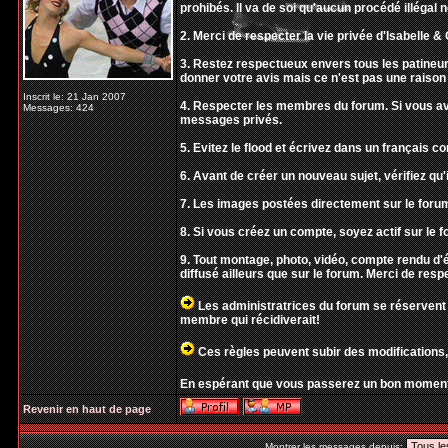
prohibés. Il va de soi qu'aucun procédé illégal 
2. Merci de respecter la vie privée d'Isabelle & O
3. Restez respectueux envers tous les patineur
donner votre avis mais ce n'est pas une raison 
Inscrit le: 21 Jan 2007
4. Respecter les membres du forum. Si vous ave
Messages: 424
messages privés.
5. Evitez le flood et écrivez dans un français 
6. Avant de créer un nouveau sujet, vérifiez qu'i
7. Les images postées directement sur le forum
8. Si vous créez un compte, soyez actif sur le f
9. Tout montage, photo, vidéo, compte rendu 
diffusé ailleurs que sur le forum. Merci de resp
Les administratrices du forum se réservent 
membre qui récidiverait!
Ces règles peuvent subir des modifications,
En espérant que vous passerez un bon moment
Revenir en haut de page
Montrer les messages depuis: