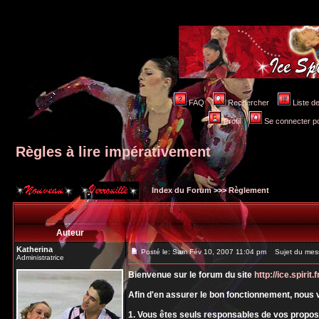
FAQ
Rechercher
Liste 
Profil
Se connecter po
Règles à lire impérativement
Index du Forum
>>>
Règlement
Auteur
Katherina
Posté le: Sam Fév 10, 2007 11:04 pm
Sujet du messa
Administratrice
Bienvenue sur le forum du site
http://ice.spirit.f
Afin d'en assurer le bon fonctionnement, nous 
1. Vous êtes seuls responsables de vos prop