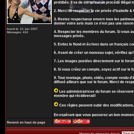
prohibés. Il va de soi qu'aucun procédé illégal 
2. Merci de respecter la vie privée d'Isabelle & O
3. Restez respectueux envers tous les patineur
donner votre avis mais ce n'est pas une raison 
Inscrit le: 21 Jan 2007
4. Respecter les membres du forum. Si vous ave
Messages: 424
messages privés.
5. Evitez le flood et écrivez dans un français 
6. Avant de créer un nouveau sujet, vérifiez qu'i
7. Les images postées directement sur le forum
8. Si vous créez un compte, soyez actif sur le f
9. Tout montage, photo, vidéo, compte rendu 
diffusé ailleurs que sur le forum. Merci de resp
Les administratrices du forum se réservent 
membre qui récidiverait!
Ces règles peuvent subir des modifications,
En espérant que vous passerez un bon moment
Revenir en haut de page
Montrer les messages depuis: