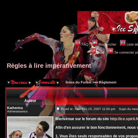
FAQ
Rechercher
Liste 
Profil
Se connecter po
Règles à lire impérativement
Index du Forum
>>>
Règlement
Auteur
Katherina
Posté le: Sam Fév 10, 2007 11:04 pm
Sujet du messa
Administratrice
Bienvenue sur le forum du site
http://ice.spirit.f
Afin d'en assurer le bon fonctionnement, nous 
1. Vous êtes seuls responsables de vos prop