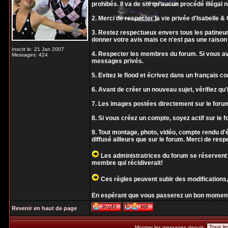
prohibés. Il va de soi qu'aucun procédé illégal 
2. Merci de respecter la vie privée d'Isabelle & O
3. Restez respectueux envers tous les patineur
donner votre avis mais ce n'est pas une raison 
Inscrit le: 21 Jan 2007
4. Respecter les membres du forum. Si vous ave
Messages: 424
messages privés.
5. Evitez le flood et écrivez dans un français 
6. Avant de créer un nouveau sujet, vérifiez qu'i
7. Les images postées directement sur le forum
8. Si vous créez un compte, soyez actif sur le f
9. Tout montage, photo, vidéo, compte rendu 
diffusé ailleurs que sur le forum. Merci de resp
Les administratrices du forum se réservent 
membre qui récidiverait!
Ces règles peuvent subir des modifications,
En espérant que vous passerez un bon moment
Revenir en haut de page
Montrer les messages depuis: