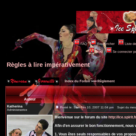
FAQ
Rechercher
Liste 
Profil
Se connecter po
Règles à lire impérativement
Index du Forum
>>>
Règlement
Auteur
Katherina
Posté le: Sam Fév 10, 2007 11:04 pm
Sujet du messa
Administratrice
Bienvenue sur le forum du site
http://ice.spirit.f
Afin d'en assurer le bon fonctionnement, nous 
1. Vous êtes seuls responsables de vos prop