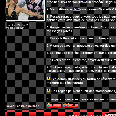
prohibés. Il va de soi qu'aucun procédé illégal 
2. Merci de respecter la vie privée d'Isabelle & O
3. Restez respectueux envers tous les patineur
donner votre avis mais ce n'est pas une raison 
Inscrit le: 21 Jan 2007
4. Respecter les membres du forum. Si vous ave
Messages: 424
messages privés.
5. Evitez le flood et écrivez dans un français 
6. Avant de créer un nouveau sujet, vérifiez qu'i
7. Les images postées directement sur le forum
8. Si vous créez un compte, soyez actif sur le f
9. Tout montage, photo, vidéo, compte rendu 
diffusé ailleurs que sur le forum. Merci de resp
Les administratrices du forum se réservent 
membre qui récidiverait!
Ces règles peuvent subir des modifications,
En espérant que vous passerez un bon moment
Revenir en haut de page
Montrer les messages depuis: