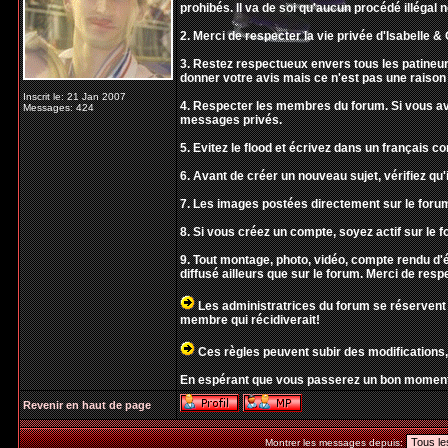
prohibés. Il va de soi qu'aucun procédé illégal 
2. Merci de respecter la vie privée d'Isabelle & O
3. Restez respectueux envers tous les patineur
donner votre avis mais ce n'est pas une raison 
Inscrit le: 21 Jan 2007
4. Respecter les membres du forum. Si vous ave
Messages: 424
messages privés.
5. Evitez le flood et écrivez dans un français 
6. Avant de créer un nouveau sujet, vérifiez qu'i
7. Les images postées directement sur le forum
8. Si vous créez un compte, soyez actif sur le f
9. Tout montage, photo, vidéo, compte rendu 
diffusé ailleurs que sur le forum. Merci de resp
Les administratrices du forum se réservent 
membre qui récidiverait!
Ces règles peuvent subir des modifications,
En espérant que vous passerez un bon moment
Revenir en haut de page
Montrer les messages depuis: