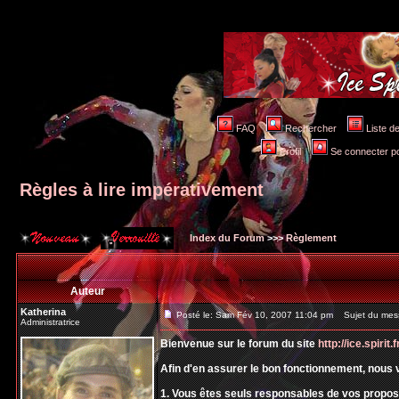
FAQ
Rechercher
Liste 
Profil
Se connecter po
Règles à lire impérativement
Index du Forum
>>>
Règlement
Auteur
Katherina
Posté le: Sam Fév 10, 2007 11:04 pm
Sujet du messa
Administratrice
Bienvenue sur le forum du site
http://ice.spirit.f
Afin d'en assurer le bon fonctionnement, nous 
1. Vous êtes seuls responsables de vos prop