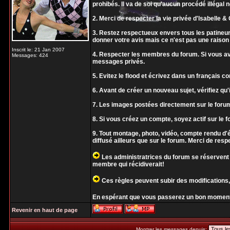
prohibés. Il va de soi qu'aucun procédé illégal 
2. Merci de respecter la vie privée d'Isabelle & O
3. Restez respectueux envers tous les patineur
donner votre avis mais ce n'est pas une raison 
Inscrit le: 21 Jan 2007
4. Respecter les membres du forum. Si vous ave
Messages: 424
messages privés.
5. Evitez le flood et écrivez dans un français 
6. Avant de créer un nouveau sujet, vérifiez qu'i
7. Les images postées directement sur le forum
8. Si vous créez un compte, soyez actif sur le f
9. Tout montage, photo, vidéo, compte rendu 
diffusé ailleurs que sur le forum. Merci de resp
Les administratrices du forum se réservent 
membre qui récidiverait!
Ces règles peuvent subir des modifications,
En espérant que vous passerez un bon moment
Revenir en haut de page
Montrer les messages depuis: