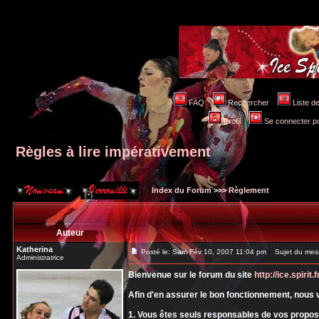
FAQ
Rechercher
Liste 
Profil
Se connecter po
Règles à lire impérativement
Index du Forum
>>>
Règlement
Auteur
Katherina
Posté le: Sam Fév 10, 2007 11:04 pm
Sujet du messa
Administratrice
Bienvenue sur le forum du site
http://ice.spirit.f
Afin d'en assurer le bon fonctionnement, nous 
1. Vous êtes seuls responsables de vos prop