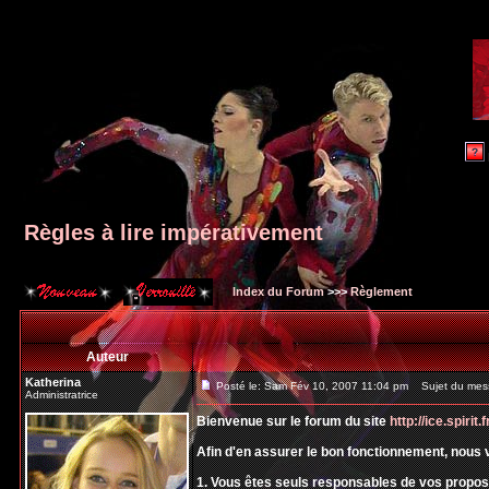
Règles à lire impérativement
Index du Forum
>>>
Règlement
Auteur
Katherina
Posté le: Sam Fév 10, 2007 11:04 pm
Sujet du messa
Administratrice
Bienvenue sur le forum du site
http://ice.spirit.f
Afin d'en assurer le bon fonctionnement, nous 
1. Vous êtes seuls responsables de vos propos