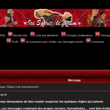
FAQ
Rechercher
Liste des Membres
Groupes d'utilisateurs
S'enreg
Profil
Se connecter pour vérifier ses messages privés
Connexion
Message
ge: Règles à lire impérativement
ree.fr
vous demandons de bien vouloir respecter les quelques règles qui suivent:
. Les messages contenant des propos racistes, homophobes… sont bien évidemm