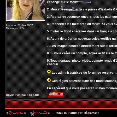
échangé sur le forum.
2. Merci de respecter la vie privée d'Isabelle & O
3. Restez respectueux envers tous les patineur
4. Respecter les membres du forum. Si vous av
Inscrit le: 21 Jan 2007
Messages: 424
5. Evitez le flood et écrivez dans un français 
6. Avant de créer un nouveau sujet, vérifiez qu'i
7. Les images postées directement sur le forum
8. Si vous créez un compte, soyez actif sur le f
9. Tout montage, photo, vidéo, compte rendu d'
chacun.
Les administratrices du forum se réservent 
Ces règles peuvent subir des modifications,
En espérant que vous passerez un bon moment
Revenir en haut de page
Index du Forum
>>>
Règlement