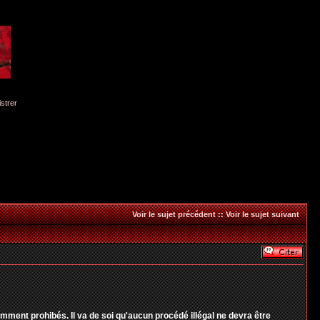
istrer
Voir le sujet précédent
::
Voir le sujet suivant
ent prohibés. Il va de soi qu'aucun procédé illégal ne devra être