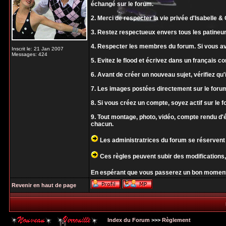
échangé sur le forum.
2. Merci de respecter la vie privée d'Isabelle & O
3. Restez respectueux envers tous les patineur
4. Respecter les membres du forum. Si vous av
Inscrit le: 21 Jan 2007
Messages: 424
5. Evitez le flood et écrivez dans un français 
6. Avant de créer un nouveau sujet, vérifiez qu'i
7. Les images postées directement sur le forum
8. Si vous créez un compte, soyez actif sur le f
9. Tout montage, photo, vidéo, compte rendu d'
chacun.
Les administratrices du forum se réservent 
Ces règles peuvent subir des modifications,
En espérant que vous passerez un bon moment
Revenir en haut de page
Index du Forum
>>>
Règlement