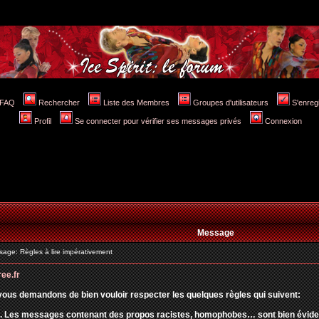
FAQ
Rechercher
Liste des Membres
Groupes d'utilisateurs
S'enreg
Profil
Se connecter pour vérifier ses messages privés
Connexion
Message
ge: Règles à lire impérativement
ree.fr
vous demandons de bien vouloir respecter les quelques règles qui suivent:
. Les messages contenant des propos racistes, homophobes… sont bien évidemm