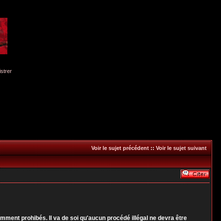
istrer
Voir le sujet précédent
::
Voir le sujet suivant
ent prohibés. Il va de soi qu'aucun procédé illégal ne devra être