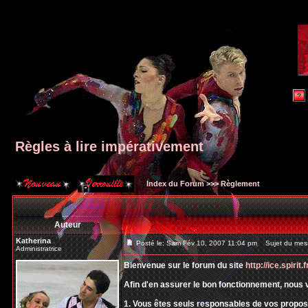
Règles à lire impérativement
Index du Forum
>>>
Règlement
Auteur
Katherina
Posté le: Sam Fév 10, 2007 11:04 pm
Sujet du messa
Administratrice
Bienvenue sur le forum du site
http://ice.spirit.f
Afin d'en assurer le bon fonctionnement, nous 
1. Vous êtes seuls responsables de vos propos